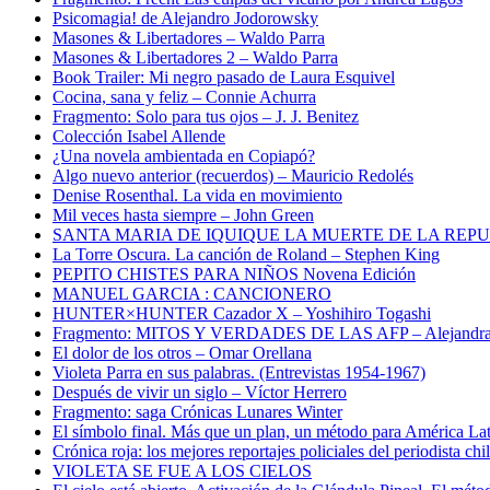
Psicomagia! de Alejandro Jodorowsky
Masones & Libertadores – Waldo Parra
Masones & Libertadores 2 – Waldo Parra
Book Trailer: Mi negro pasado de Laura Esquivel
Cocina, sana y feliz – Connie Achurra
Fragmento: Solo para tus ojos – J. J. Benitez
Colección Isabel Allende
¿Una novela ambientada en Copiapó?
Algo nuevo anterior (recuerdos) – Mauricio Redolés
Denise Rosenthal. La vida en movimiento
Mil veces hasta siempre – John Green
SANTA MARIA DE IQUIQUE LA MUERTE DE LA REP
La Torre Oscura. La canción de Roland – Stephen King
PEPITO CHISTES PARA NIÑOS Novena Edición
MANUEL GARCIA : CANCIONERO
HUNTER×HUNTER Cazador X – Yoshihiro Togashi
Fragmento: MITOS Y VERDADES DE LAS AFP – Alejandra
El dolor de los otros – Omar Orellana
Violeta Parra en sus palabras. (Entrevistas 1954-1967)
Después de vivir un siglo – Víctor Herrero
Fragmento: saga Crónicas Lunares Winter
El símbolo final. Más que un plan, un método para América La
Crónica roja: los mejores reportajes policiales del periodista c
VIOLETA SE FUE A LOS CIELOS