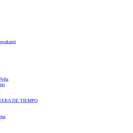
awakami
 Peña
nin
UERA DE TIEMPO
ena