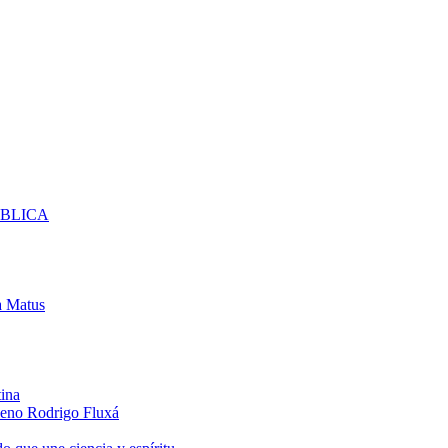
UBLICA
 Matus
tina
hileno Rodrigo Fluxá