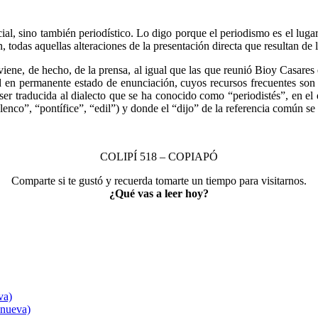
cial, sino también periodístico. Lo digo porque el periodismo es el lu
, todas aquellas alteraciones de la presentación directa que resultan de
viene, de hecho, de la prensa, al igual que las que reunió Bioy Casare
d en permanente estado de enunciación, cuyos recursos frecuentes son l
ser traducida al dialecto que se ha conocido como “periodistés”, en el 
elenco”, “pontífice”, “edil”) y donde el “dijo” de la referencia común 
COLIPÍ 518 – COPIAPÓ
Comparte si te gustó y recuerda tomarte un tiempo para visitarnos.
¿Qué vas a leer hoy?
va)
 nueva)