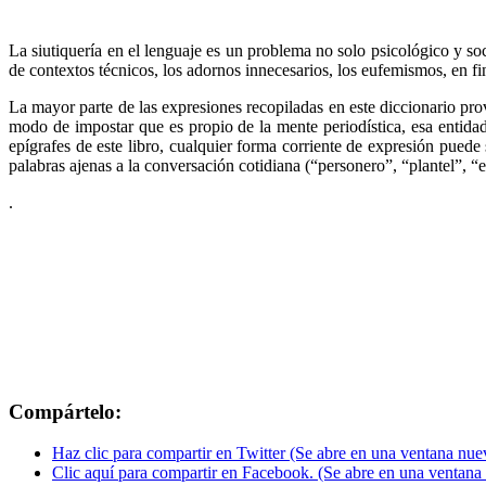
La siutiquería en el lenguaje es un problema no solo psicológico y so
de contextos técnicos, los adornos innecesarios, los eufemismos, en fin
La mayor parte de las expresiones recopiladas en este diccionario pro
modo de impostar que es propio de la mente periodística, esa entida
epígrafes de este libro, cualquier forma corriente de expresión puede 
palabras ajenas a la conversación cotidiana (“personero”, “plantel”, “
.
Compártelo:
Haz clic para compartir en Twitter (Se abre en una ventana nue
Clic aquí para compartir en Facebook. (Se abre en una ventana