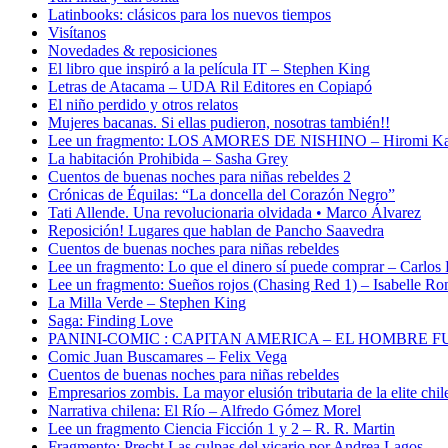
Latinbooks: clásicos para los nuevos tiempos
Visítanos
Novedades & reposiciones
El libro que inspiró a la película IT – Stephen King
Letras de Atacama – UDA Ril Editores en Copiapó
El niño perdido y otros relatos
Mujeres bacanas. Si ellas pudieron, nosotras también!!
Lee un fragmento: LOS AMORES DE NISHINO – Hiromi K
La habitación Prohibida – Sasha Grey
Cuentos de buenas noches para niñas rebeldes 2
Crónicas de Équilas: “La doncella del Corazón Negro”
Tati Allende. Una revolucionaria olvidada • Marco Álvarez
Reposición! Lugares que hablan de Pancho Saavedra
Cuentos de buenas noches para niñas rebeldes
Lee un fragmento: Lo que el dinero sí puede comprar – Carlos
Lee un fragmento: Sueños rojos (Chasing Red 1) – Isabelle Ro
La Milla Verde – Stephen King
Saga: Finding Love
PANINI-COMIC : CAPITAN AMERICA – EL HOMBRE F
Comic Juan Buscamares – Felix Vega
Cuentos de buenas noches para niñas rebeldes
Empresarios zombis. La mayor elusión tributaria de la elite chil
Narrativa chilena: El Río – Alfredo Gómez Morel
Lee un fragmento Ciencia Ficción 1 y 2 – R. R. Martin
Fragmento: Precht Las culpas del vicario por Andrea Lagos