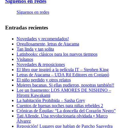
Síguenos en redes
Síguenos en redes
Entradas recientes
Novedades y recomendados!
Orgullosamente, letras de Atacama
Tan linda y tan solita
Latinbooks: clásicos para los nuevos tiempos
Visítanos
Novedades & reposiciones
El libro que inspiró a la película IT – Stephen King
Letras de Atacama – UDA Ril Editores en Copiapó
El niño perdido y otros relatos
Mujeres bacanas. Si ellas pudieron, nosotras también!!
Lee un fragmento: LOS AMORES DE NISHINO –
Hiromi Kawakami
La habitación Prohibida – Sasha Grey
Cuentos de buenas noches para niñas rebeldes 2
Crónicas de Équilas: “La doncella del Corazón Negro”
Tati Allende. Una revolucionaria olvidada • Marco
Álvarez
Reposición! Lugares que hablan de Pancho Saavedra