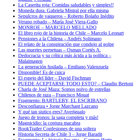
La Caserita roja: Comidas saludables y simples!!
Moneda dura. Gabriela Mistral por ella misma
Sepulcros de vaqueros – Roberto Bolaño Inédito
Verano robado – María José Viera-Gallo
MONROE – MARCELO MELLADO
El libro rojo de la historia de Chile – Marcelo Leonart
Pensiones a la Chilena – Andrés Solimano
El relato de la conspiración que condujo al golpe
Las muertes perpetuas – Osman Cortés A.
Dedocracia y su crítica más ácida a la política –
Malaimagen
La generación fusilada – Emiliano Valenzuela
Disponible! Es de cuica
El espejo del líder – David Fischman
PUEDE ACEPTARSE TODO ESTO? – Claudio Bertoni
Charla de José Maza: Somos polvo de estrellas
Chilenos de raza – Francisco Mouat
Fragmento: BARTLEBY, EL ESCRIBANO
Desconfianza • Jorge Marchant Lazcano
Y qué tan siutico eres? Averígualo
Juego de tronos: la saga completa y más!
Magnicidio: la conjura macabra
BookTrailer Confesiones de una soltera
Historia Secreta de Chile 3 – Jorge Baradit
Fragmento: La historia fue otra – Carmen Hertz