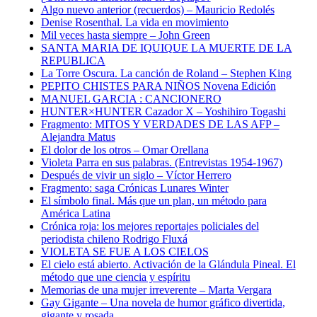
Algo nuevo anterior (recuerdos) – Mauricio Redolés
Denise Rosenthal. La vida en movimiento
Mil veces hasta siempre – John Green
SANTA MARIA DE IQUIQUE LA MUERTE DE LA
REPUBLICA
La Torre Oscura. La canción de Roland – Stephen King
PEPITO CHISTES PARA NIÑOS Novena Edición
MANUEL GARCIA : CANCIONERO
HUNTER×HUNTER Cazador X – Yoshihiro Togashi
Fragmento: MITOS Y VERDADES DE LAS AFP –
Alejandra Matus
El dolor de los otros – Omar Orellana
Violeta Parra en sus palabras. (Entrevistas 1954-1967)
Después de vivir un siglo – Víctor Herrero
Fragmento: saga Crónicas Lunares Winter
El símbolo final. Más que un plan, un método para
América Latina
Crónica roja: los mejores reportajes policiales del
periodista chileno Rodrigo Fluxá
VIOLETA SE FUE A LOS CIELOS
El cielo está abierto. Activación de la Glándula Pineal. El
método que une ciencia y espíritu
Memorias de una mujer irreverente – Marta Vergara
Gay Gigante – Una novela de humor gráfico divertida,
gigante y rosada.