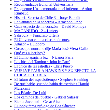
Recomendados Editorial Universitaria
Fragmento: Una temporada en el infierno – Arthur
Rimbaud
Historia Secreta de Chile 3 – Jorge Baradit
La vanidad de la soberbia – Armando Uribe
Cada espacio de mi corazón – David Montoya
MACANUDO 12 – Liniers
Salisbury – Francisco Ortega
El Universo en una cáscara de nuez
Altazor – Huidobro
Cosas que nunca te dije María José Viera-Gallo
Qué vas a leer hoy?
El último apaga la luz – Nicanor Parra
La chica del Tambor • John le Carré
El chico de las estrellas • Chris Pueyo
VUELVE PAULA HAWKINS Y SU EFECTO LA
CHICA DEL TREN
El futuro del espaciotiempo • Stephen Hawking
De qué hablo, cuando hablo de escribir • Haruki
Murakami
Las Edades De Lulú
Los caminos del pueblo • Gabriel Salazar
Eterna Juventud – César Aira
El lobby feroz prólogo de Bea Sánchez