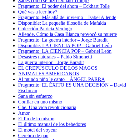
Sabes cómo se hizo Donald Trump?
Fragmento: El poder del ahora – Eckhart Tolle
Qué vas a leer hoy?
Fragmento: Más allá del invierno – Isabel Allende
Disponible: La pequeña filosofía de Mafalda
Colección Patricia Verdugo
Allende. Cómo la Casa Blanca provocó su muerte
Fragmento: La guerra interior – Jorge Baradit
Disponible: LA CIENCIA POP – Gabriel León
Fragmento: LA CIENCIA POP – Gabriel León
Desastres naturales – Pablo Simonetti
La guerra interior – Jorge Baradit
EL CREPÚSCULO DE LOS MAGOS
ANIMALES AMERICANOS
Al mundo niño le canto – ÁNGEL PARRA
Fragmento: EL ÉXITO ES UNA DECISIÓN – David
Fischman
Sana sin esfuerzo
Confiar en uno mismo
Che. Una vida revolucionaria
Amor
El fin de lo mismo
El último manual de los bebedores
El motel del voyeur
Cerebro de pan