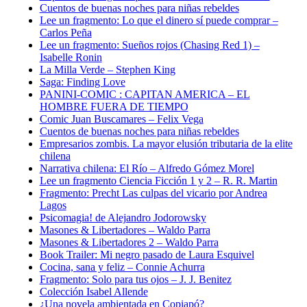
Cuentos de buenas noches para niñas rebeldes
Lee un fragmento: Lo que el dinero sí puede comprar –
Carlos Peña
Lee un fragmento: Sueños rojos (Chasing Red 1) –
Isabelle Ronin
La Milla Verde – Stephen King
Saga: Finding Love
PANINI-COMIC : CAPITAN AMERICA – EL
HOMBRE FUERA DE TIEMPO
Comic Juan Buscamares – Felix Vega
Cuentos de buenas noches para niñas rebeldes
Empresarios zombis. La mayor elusión tributaria de la elite
chilena
Narrativa chilena: El Río – Alfredo Gómez Morel
Lee un fragmento Ciencia Ficción 1 y 2 – R. R. Martin
Fragmento: Precht Las culpas del vicario por Andrea
Lagos
Psicomagia! de Alejandro Jodorowsky
Masones & Libertadores – Waldo Parra
Masones & Libertadores 2 – Waldo Parra
Book Trailer: Mi negro pasado de Laura Esquivel
Cocina, sana y feliz – Connie Achurra
Fragmento: Solo para tus ojos – J. J. Benitez
Colección Isabel Allende
¿Una novela ambientada en Copiapó?