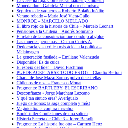
La Caserita roja: Comidas saludables y simples!!
Moneda dura. Gabriela Mistral por ella misma
Sepulcros de vaqueros – Roberto Bolaño Inédito
Verano robado – María José Viera-Gallo
MONROE – MARCELO MELLADO
El libro rojo de la historia de Chile – Marcelo Leonart
Pensiones a la Chilena – Andrés Solimano
El relato de la conspiración que condujo al golpe
Las muertes perpetuas – Osman Cortés A.
Dedocracia y su crítica más ácida a la política –
Malaimagen
La generación fusilada – Emiliano Valenzuela
Disponible! Es de cuica
El espejo del líder – David Fischman
PUEDE ACEPTARSE TODO ESTO? – Claudio Bertoni
Charla de José Maza: Somos polvo de estrellas
Chilenos de raza – Francisco Mouat
Fragmento: BARTLEBY, EL ESCRIBANO
Desconfianza • Jorge Marchant Lazcano
Y qué tan siutico eres? Averígualo
Juego de tronos: la saga completa y más!
Magnicidio: la conjura macabra
BookTrailer Confesiones de una soltera
Historia Secreta de Chile 3 – Jorge Baradit
Fragmento: La historia fue otra – Carmen Hertz