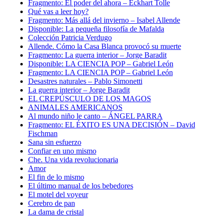
Fragmento: El poder del ahora – Eckhart Tolle
Qué vas a leer hoy?
Fragmento: Más allá del invierno – Isabel Allende
Disponible: La pequeña filosofía de Mafalda
Colección Patricia Verdugo
Allende. Cómo la Casa Blanca provocó su muerte
Fragmento: La guerra interior – Jorge Baradit
Disponible: LA CIENCIA POP – Gabriel León
Fragmento: LA CIENCIA POP – Gabriel León
Desastres naturales – Pablo Simonetti
La guerra interior – Jorge Baradit
EL CREPÚSCULO DE LOS MAGOS
ANIMALES AMERICANOS
Al mundo niño le canto – ÁNGEL PARRA
Fragmento: EL ÉXITO ES UNA DECISIÓN – David
Fischman
Sana sin esfuerzo
Confiar en uno mismo
Che. Una vida revolucionaria
Amor
El fin de lo mismo
El último manual de los bebedores
El motel del voyeur
Cerebro de pan
La dama de cristal