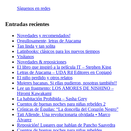
Síguenos en redes
Entradas recientes
Novedades y recomendados!
Orgullosamente, letras de Atacama
Tan linda y tan solita
Latinbooks: clásicos para los nuevos tiempos
Visítanos
Novedades & reposiciones
El libro que inspiró a la película IT – Stephen King
Letras de Atacama – UDA Ril Editores en Copiapó
El niño perdido y otros relatos
Mujeres bacanas. Si ellas pudieron, nosotras también!!
Lee un fragmento: LOS AMORES DE NISHINO –
Hiromi Kawakami
La habitación Prohibida – Sasha Grey
Cuentos de buenas noches para niñas rebeldes 2
Crónicas de Équilas: “La doncella del Corazón Negro”
Tati Allende. Una revolucionaria olvidada • Marco
Álvarez
Reposición! Lugares que hablan de Pancho Saavedra
Cuentos de buenas noches para niñas rebeldes