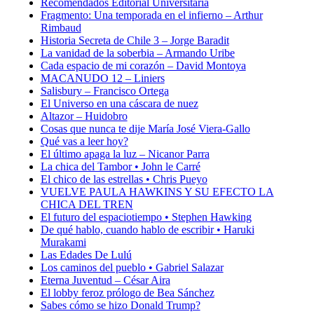
Recomendados Editorial Universitaria
Fragmento: Una temporada en el infierno – Arthur
Rimbaud
Historia Secreta de Chile 3 – Jorge Baradit
La vanidad de la soberbia – Armando Uribe
Cada espacio de mi corazón – David Montoya
MACANUDO 12 – Liniers
Salisbury – Francisco Ortega
El Universo en una cáscara de nuez
Altazor – Huidobro
Cosas que nunca te dije María José Viera-Gallo
Qué vas a leer hoy?
El último apaga la luz – Nicanor Parra
La chica del Tambor • John le Carré
El chico de las estrellas • Chris Pueyo
VUELVE PAULA HAWKINS Y SU EFECTO LA
CHICA DEL TREN
El futuro del espaciotiempo • Stephen Hawking
De qué hablo, cuando hablo de escribir • Haruki
Murakami
Las Edades De Lulú
Los caminos del pueblo • Gabriel Salazar
Eterna Juventud – César Aira
El lobby feroz prólogo de Bea Sánchez
Sabes cómo se hizo Donald Trump?