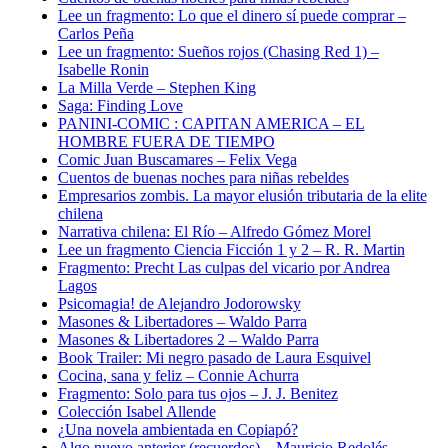
Lee un fragmento: Lo que el dinero sí puede comprar –
Carlos Peña
Lee un fragmento: Sueños rojos (Chasing Red 1) –
Isabelle Ronin
La Milla Verde – Stephen King
Saga: Finding Love
PANINI-COMIC : CAPITAN AMERICA – EL
HOMBRE FUERA DE TIEMPO
Comic Juan Buscamares – Felix Vega
Cuentos de buenas noches para niñas rebeldes
Empresarios zombis. La mayor elusión tributaria de la elite
chilena
Narrativa chilena: El Río – Alfredo Gómez Morel
Lee un fragmento Ciencia Ficción 1 y 2 – R. R. Martin
Fragmento: Precht Las culpas del vicario por Andrea
Lagos
Psicomagia! de Alejandro Jodorowsky
Masones & Libertadores – Waldo Parra
Masones & Libertadores 2 – Waldo Parra
Book Trailer: Mi negro pasado de Laura Esquivel
Cocina, sana y feliz – Connie Achurra
Fragmento: Solo para tus ojos – J. J. Benitez
Colección Isabel Allende
¿Una novela ambientada en Copiapó?
Algo nuevo anterior (recuerdos) – Mauricio Redolés