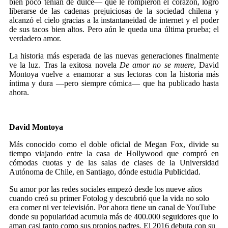
bien poco tenían de dulce— que le rompieron el corazón, logró
liberarse de las cadenas prejuiciosas de la sociedad chilena y
alcanzó el cielo gracias a la instantaneidad de internet y el poder
de sus tacos bien altos. Pero aún le queda una última prueba; el
verdadero amor.
La historia más esperada de las nuevas generaciones finalmente
ve la luz. Tras la exitosa novela
De amor no se muere
, David
Montoya vuelve a enamorar a sus lectoras con la historia más
íntima y dura —pero siempre cómica— que ha publicado hasta
ahora.
.
David Montoya
Más conocido como el doble oficial de Megan Fox, divide su
tiempo viajando entre la casa de Hollywood que compró en
cómodas cuotas y de las salas de clases de la Universidad
Autónoma de Chile, en Santiago, dónde estudia Publicidad.
Su amor por las redes sociales empezó desde los nueve años
cuando creó su primer Fotolog y descubrió que la vida no solo
era comer ni ver televisión. Por ahora tiene un canal de YouTube
donde su popularidad acumula más de 400.000 seguidores que lo
aman casi tanto como sus propios padres. El 2016 debuta con su