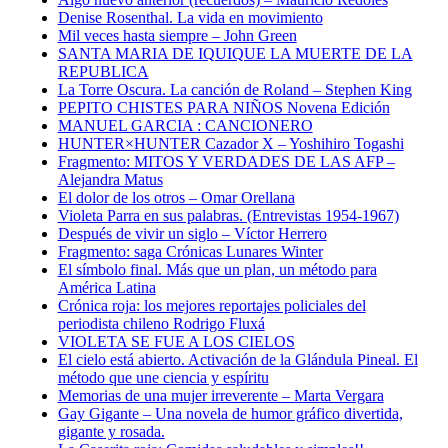
Denise Rosenthal. La vida en movimiento
Mil veces hasta siempre – John Green
SANTA MARIA DE IQUIQUE LA MUERTE DE LA
REPUBLICA
La Torre Oscura. La canción de Roland – Stephen King
PEPITO CHISTES PARA NIÑOS Novena Edición
MANUEL GARCIA : CANCIONERO
HUNTER×HUNTER Cazador X – Yoshihiro Togashi
Fragmento: MITOS Y VERDADES DE LAS AFP –
Alejandra Matus
El dolor de los otros – Omar Orellana
Violeta Parra en sus palabras. (Entrevistas 1954-1967)
Después de vivir un siglo – Víctor Herrero
Fragmento: saga Crónicas Lunares Winter
El símbolo final. Más que un plan, un método para
América Latina
Crónica roja: los mejores reportajes policiales del
periodista chileno Rodrigo Fluxá
VIOLETA SE FUE A LOS CIELOS
El cielo está abierto. Activación de la Glándula Pineal. El
método que une ciencia y espíritu
Memorias de una mujer irreverente – Marta Vergara
Gay Gigante – Una novela de humor gráfico divertida,
gigante y rosada.