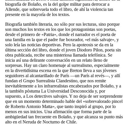
biografía de Bolaño, es la del golpe militar para derrocar a
Allende, que sobrevuela todo el libro, de ahí la violencia tan
presente en la mayoría de los textos.
Biografía también literaria, no sólo por sus lecturas, sino porque
son muchos los textos en los que los protagonistas son poetas,
desde el primero de «Patria», donde el narrador es el poeta de
una familia en la que el padre fue boxeador, «el más salvaje», y
solo leía las noticias deportivas. Pero la apoteosis se da en la
última sección del libro, donde el joven Diodoro Pilon, poeta sin
obra publicada, recibe una misteriosa llamada telefónica. Se
inicia así una delirante conversación en un relato lleno de
sorpresas. Hay un claro homenaje al surrealismo, especialmente
en la divertidísima escena en la que Breton lleva a sus jóvenes
seguidores al alcantarillado de París —un París al revés—, y allí
fundan el Grupo Surrealista Clandestino, que nos remite
inevitablemente a los infrarrealistas encabezados por Bolaño, y a
la también póstuma La Universidad Desconocida y, por
supuesto, a Los detectives salvajes. Y no deja de ser sorprendente
que en un momento determinado hable del «sobrevalorado pincel
de Roberto Antonio Matta», que tanto inspiró al grupo, por lo
menos en sus inicios. Una afirmación que forma parte de la
ambigüedad tan frecuente en Bolaño, y que alcanza su punto más
alto en el Neruda de Nocturno de Chile.