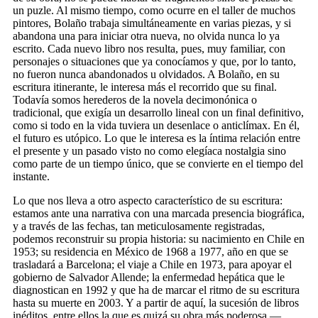
un puzle. Al mismo tiempo, como ocurre en el taller de muchos
pintores, Bolaño trabaja simultáneamente en varias piezas, y si
abandona una para iniciar otra nueva, no olvida nunca lo ya
escrito. Cada nuevo libro nos resulta, pues, muy familiar, con
personajes o situaciones que ya conocíamos y que, por lo tanto,
no fueron nunca abandonados u olvidados. A Bolaño, en su
escritura itinerante, le interesa más el recorrido que su final.
Todavía somos herederos de la novela decimonónica o
tradicional, que exigía un desarrollo lineal con un final definitivo,
como si todo en la vida tuviera un desenlace o anticlímax. En él,
el futuro es utópico. Lo que le interesa es la íntima relación entre
el presente y un pasado visto no como elegíaca nostalgia sino
como parte de un tiempo único, que se convierte en el tiempo del
instante.
Lo que nos lleva a otro aspecto característico de su escritura:
estamos ante una narrativa con una marcada presencia biográfica,
y a través de las fechas, tan meticulosamente registradas,
podemos reconstruir su propia historia: su nacimiento en Chile en
1953; su residencia en México de 1968 a 1977, año en que se
trasladará a Barcelona; el viaje a Chile en 1973, para apoyar el
gobierno de Salvador Allende; la enfermedad hepática que le
diagnostican en 1992 y que ha de marcar el ritmo de su escritura
hasta su muerte en 2003. Y a partir de aquí, la sucesión de libros
inéditos, entre ellos la que es quizá su obra más poderosa —