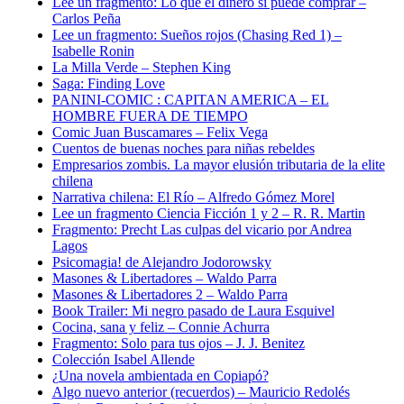
Lee un fragmento: Lo que el dinero sí puede comprar –
Carlos Peña
Lee un fragmento: Sueños rojos (Chasing Red 1) –
Isabelle Ronin
La Milla Verde – Stephen King
Saga: Finding Love
PANINI-COMIC : CAPITAN AMERICA – EL
HOMBRE FUERA DE TIEMPO
Comic Juan Buscamares – Felix Vega
Cuentos de buenas noches para niñas rebeldes
Empresarios zombis. La mayor elusión tributaria de la elite
chilena
Narrativa chilena: El Río – Alfredo Gómez Morel
Lee un fragmento Ciencia Ficción 1 y 2 – R. R. Martin
Fragmento: Precht Las culpas del vicario por Andrea
Lagos
Psicomagia! de Alejandro Jodorowsky
Masones & Libertadores – Waldo Parra
Masones & Libertadores 2 – Waldo Parra
Book Trailer: Mi negro pasado de Laura Esquivel
Cocina, sana y feliz – Connie Achurra
Fragmento: Solo para tus ojos – J. J. Benitez
Colección Isabel Allende
¿Una novela ambientada en Copiapó?
Algo nuevo anterior (recuerdos) – Mauricio Redolés