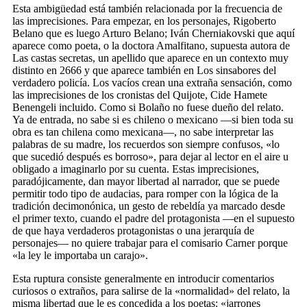
Esta ambigüedad está también relacionada por la frecuencia de
las imprecisiones. Para empezar, en los personajes, Rigoberto
Belano que es luego Arturo Belano; Iván Cherniakovski que aquí
aparece como poeta, o la doctora Amalfitano, supuesta autora de
Las castas secretas, un apellido que aparece en un contexto muy
distinto en 2666 y que aparece también en Los sinsabores del
verdadero policía. Los vacíos crean una extraña sensación, como
las imprecisiones de los cronistas del Quijote, Cide Hamete
Benengeli incluido. Como si Bolaño no fuese dueño del relato.
Ya de entrada, no sabe si es chileno o mexicano —si bien toda su
obra es tan chilena como mexicana—, no sabe interpretar las
palabras de su madre, los recuerdos son siempre confusos, «lo
que sucedió después es borroso», para dejar al lector en el aire u
obligado a imaginarlo por su cuenta. Estas imprecisiones,
paradójicamente, dan mayor libertad al narrador, que se puede
permitir todo tipo de audacias, para romper con la lógica de la
tradición decimonónica, un gesto de rebeldía ya marcado desde
el primer texto, cuando el padre del protagonista —en el supuesto
de que haya verdaderos protagonistas o una jerarquía de
personajes— no quiere trabajar para el comisario Carner porque
«la ley le importaba un carajo».
Esta ruptura consiste generalmente en introducir comentarios
curiosos o extraños, para salirse de la «normalidad» del relato, la
misma libertad que le es concedida a los poetas: «jarrones