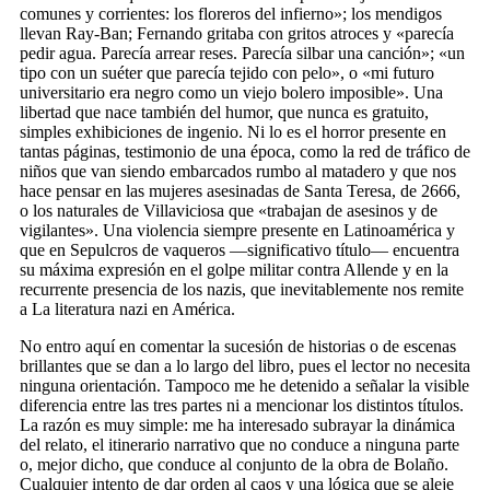
comunes y corrientes: los floreros del infierno»; los mendigos
llevan Ray-Ban; Fernando gritaba con gritos atroces y «parecía
pedir agua. Parecía arrear reses. Parecía silbar una canción»; «un
tipo con un suéter que parecía tejido con pelo», o «mi futuro
universitario era negro como un viejo bolero imposible». Una
libertad que nace también del humor, que nunca es gratuito,
simples exhibiciones de ingenio. Ni lo es el horror presente en
tantas páginas, testimonio de una época, como la red de tráfico de
niños que van siendo embarcados rumbo al matadero y que nos
hace pensar en las mujeres asesinadas de Santa Teresa, de 2666,
o los naturales de Villaviciosa que «trabajan de asesinos y de
vigilantes». Una violencia siempre presente en Latinoamérica y
que en Sepulcros de vaqueros —significativo título— encuentra
su máxima expresión en el golpe militar contra Allende y en la
recurrente presencia de los nazis, que inevitablemente nos remite
a La literatura nazi en América.
No entro aquí en comentar la sucesión de historias o de escenas
brillantes que se dan a lo largo del libro, pues el lector no necesita
ninguna orientación. Tampoco me he detenido a señalar la visible
diferencia entre las tres partes ni a mencionar los distintos títulos.
La razón es muy simple: me ha interesado subrayar la dinámica
del relato, el itinerario narrativo que no conduce a ninguna parte
o, mejor dicho, que conduce al conjunto de la obra de Bolaño.
Cualquier intento de dar orden al caos y una lógica que se aleje