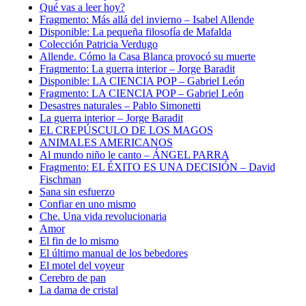
Qué vas a leer hoy?
Fragmento: Más allá del invierno – Isabel Allende
Disponible: La pequeña filosofía de Mafalda
Colección Patricia Verdugo
Allende. Cómo la Casa Blanca provocó su muerte
Fragmento: La guerra interior – Jorge Baradit
Disponible: LA CIENCIA POP – Gabriel León
Fragmento: LA CIENCIA POP – Gabriel León
Desastres naturales – Pablo Simonetti
La guerra interior – Jorge Baradit
EL CREPÚSCULO DE LOS MAGOS
ANIMALES AMERICANOS
Al mundo niño le canto – ÁNGEL PARRA
Fragmento: EL ÉXITO ES UNA DECISIÓN – David
Fischman
Sana sin esfuerzo
Confiar en uno mismo
Che. Una vida revolucionaria
Amor
El fin de lo mismo
El último manual de los bebedores
El motel del voyeur
Cerebro de pan
La dama de cristal