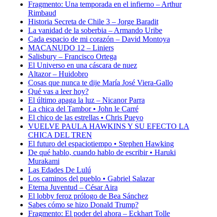
Fragmento: Una temporada en el infierno – Arthur
Rimbaud
Historia Secreta de Chile 3 – Jorge Baradit
La vanidad de la soberbia – Armando Uribe
Cada espacio de mi corazón – David Montoya
MACANUDO 12 – Liniers
Salisbury – Francisco Ortega
El Universo en una cáscara de nuez
Altazor – Huidobro
Cosas que nunca te dije María José Viera-Gallo
Qué vas a leer hoy?
El último apaga la luz – Nicanor Parra
La chica del Tambor • John le Carré
El chico de las estrellas • Chris Pueyo
VUELVE PAULA HAWKINS Y SU EFECTO LA
CHICA DEL TREN
El futuro del espaciotiempo • Stephen Hawking
De qué hablo, cuando hablo de escribir • Haruki
Murakami
Las Edades De Lulú
Los caminos del pueblo • Gabriel Salazar
Eterna Juventud – César Aira
El lobby feroz prólogo de Bea Sánchez
Sabes cómo se hizo Donald Trump?
Fragmento: El poder del ahora – Eckhart Tolle