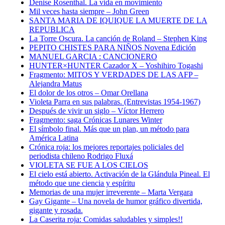
Denise Rosenthal. La vida en movimiento
Mil veces hasta siempre – John Green
SANTA MARIA DE IQUIQUE LA MUERTE DE LA
REPUBLICA
La Torre Oscura. La canción de Roland – Stephen King
PEPITO CHISTES PARA NIÑOS Novena Edición
MANUEL GARCIA : CANCIONERO
HUNTER×HUNTER Cazador X – Yoshihiro Togashi
Fragmento: MITOS Y VERDADES DE LAS AFP –
Alejandra Matus
El dolor de los otros – Omar Orellana
Violeta Parra en sus palabras. (Entrevistas 1954-1967)
Después de vivir un siglo – Víctor Herrero
Fragmento: saga Crónicas Lunares Winter
El símbolo final. Más que un plan, un método para
América Latina
Crónica roja: los mejores reportajes policiales del
periodista chileno Rodrigo Fluxá
VIOLETA SE FUE A LOS CIELOS
El cielo está abierto. Activación de la Glándula Pineal. El
método que une ciencia y espíritu
Memorias de una mujer irreverente – Marta Vergara
Gay Gigante – Una novela de humor gráfico divertida,
gigante y rosada.
La Caserita roja: Comidas saludables y simples!!