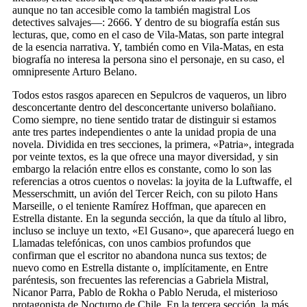
aunque no tan accesible como la también magistral Los
detectives salvajes—: 2666. Y dentro de su biografía están sus
lecturas, que, como en el caso de Vila-Matas, son parte integral
de la esencia narrativa. Y, también como en Vila-Matas, en esta
biografía no interesa la persona sino el personaje, en su caso, el
omnipresente Arturo Belano.
Todos estos rasgos aparecen en Sepulcros de vaqueros, un libro
desconcertante dentro del desconcertante universo bolañiano.
Como siempre, no tiene sentido tratar de distinguir si estamos
ante tres partes independientes o ante la unidad propia de una
novela. Dividida en tres secciones, la primera, «Patria», integrada
por veinte textos, es la que ofrece una mayor diversidad, y sin
embargo la relación entre ellos es constante, como lo son las
referencias a otros cuentos o novelas: la joyita de la Luftwaffe, el
Messerschmitt, un avión del Tercer Reich, con su piloto Hans
Marseille, o el teniente Ramírez Hoffman, que aparecen en
Estrella distante. En la segunda sección, la que da título al libro,
incluso se incluye un texto, «El Gusano», que aparecerá luego en
Llamadas telefónicas, con unos cambios profundos que
confirman que el escritor no abandona nunca sus textos; de
nuevo como en Estrella distante o, implícitamente, en Entre
paréntesis, son frecuentes las referencias a Gabriela Mistral,
Nicanor Parra, Pablo de Rokha o Pablo Neruda, el misterioso
protagonista de Nocturno de Chile. En la tercera sección, la más