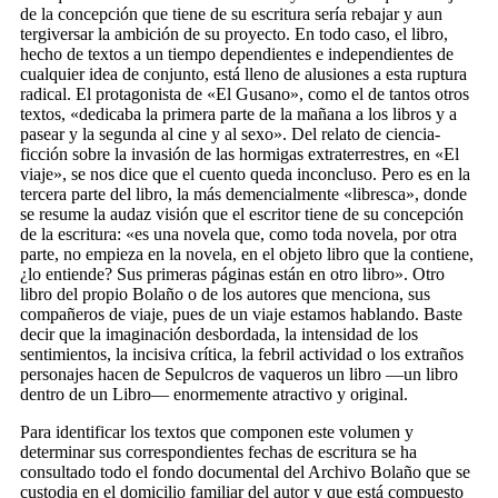
de la concepción que tiene de su escritura sería rebajar y aun
tergiversar la ambición de su proyecto. En todo caso, el libro,
hecho de textos a un tiempo dependientes e independientes de
cualquier idea de conjunto, está lleno de alusiones a esta ruptura
radical. El protagonista de «El Gusano», como el de tantos otros
textos, «dedicaba la primera parte de la mañana a los libros y a
pasear y la segunda al cine y al sexo». Del relato de ciencia-
ficción sobre la invasión de las hormigas extraterrestres, en «El
viaje», se nos dice que el cuento queda inconcluso. Pero es en la
tercera parte del libro, la más demencialmente «libresca», donde
se resume la audaz visión que el escritor tiene de su concepción
de la escritura: «es una novela que, como toda novela, por otra
parte, no empieza en la novela, en el objeto libro que la contiene,
¿lo entiende? Sus primeras páginas están en otro libro». Otro
libro del propio Bolaño o de los autores que menciona, sus
compañeros de viaje, pues de un viaje estamos hablando. Baste
decir que la imaginación desbordada, la intensidad de los
sentimientos, la incisiva crítica, la febril actividad o los extraños
personajes hacen de Sepulcros de vaqueros un libro —un libro
dentro de un Libro— enormemente atractivo y original.
Para identificar los textos que componen este volumen y
determinar sus correspondientes fechas de escritura se ha
consultado todo el fondo documental del Archivo Bolaño que se
custodia en el domicilio familiar del autor y que está compuesto