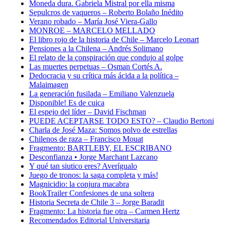
Moneda dura. Gabriela Mistral por ella misma
Sepulcros de vaqueros – Roberto Bolaño Inédito
Verano robado – María José Viera-Gallo
MONROE – MARCELO MELLADO
El libro rojo de la historia de Chile – Marcelo Leonart
Pensiones a la Chilena – Andrés Solimano
El relato de la conspiración que condujo al golpe
Las muertes perpetuas – Osman Cortés A.
Dedocracia y su crítica más ácida a la política –
Malaimagen
La generación fusilada – Emiliano Valenzuela
Disponible! Es de cuica
El espejo del líder – David Fischman
PUEDE ACEPTARSE TODO ESTO? – Claudio Bertoni
Charla de José Maza: Somos polvo de estrellas
Chilenos de raza – Francisco Mouat
Fragmento: BARTLEBY, EL ESCRIBANO
Desconfianza • Jorge Marchant Lazcano
Y qué tan siutico eres? Averígualo
Juego de tronos: la saga completa y más!
Magnicidio: la conjura macabra
BookTrailer Confesiones de una soltera
Historia Secreta de Chile 3 – Jorge Baradit
Fragmento: La historia fue otra – Carmen Hertz
Recomendados Editorial Universitaria