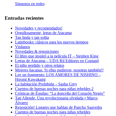
Síguenos en redes
Entradas recientes
Novedades y recomendados!
Orgullosamente, letras de Atacama
Tan linda y tan solita
Latinbooks: clásicos para los nuevos tiempos
Visítanos
Novedades & reposiciones
El libro que inspiró a la película IT – Stephen King
Letras de Atacama – UDA Ril Editores en Copiapó
El niño perdido y otros relatos
Mujeres bacanas. Si ellas pudieron, nosotras también!!
Lee un fragmento: LOS AMORES DE NISHINO –
Hiromi Kawakami
La habitación Prohibida – Sasha Grey
Cuentos de buenas noches para niñas rebeldes 2
Crónicas de Équilas: “La doncella del Corazón Negro”
Tati Allende. Una revolucionaria olvidada • Marco
Álvarez
Reposición! Lugares que hablan de Pancho Saavedra
Cuentos de buenas noches para niñas rebeldes