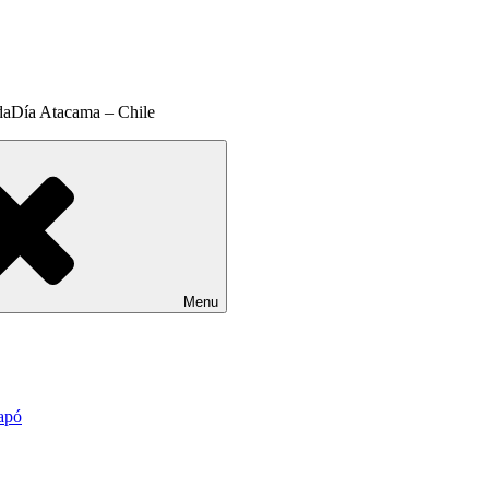
daDía Atacama – Chile
Menu
apó