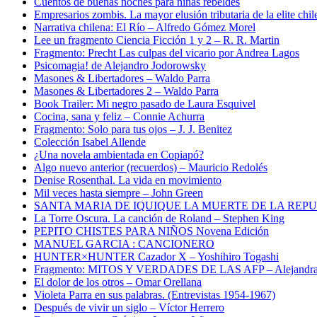
Cuentos de buenas noches para niñas rebeldes
Empresarios zombis. La mayor elusión tributaria de la elite chil
Narrativa chilena: El Río – Alfredo Gómez Morel
Lee un fragmento Ciencia Ficción 1 y 2 – R. R. Martin
Fragmento: Precht Las culpas del vicario por Andrea Lagos
Psicomagia! de Alejandro Jodorowsky
Masones & Libertadores – Waldo Parra
Masones & Libertadores 2 – Waldo Parra
Book Trailer: Mi negro pasado de Laura Esquivel
Cocina, sana y feliz – Connie Achurra
Fragmento: Solo para tus ojos – J. J. Benitez
Colección Isabel Allende
¿Una novela ambientada en Copiapó?
Algo nuevo anterior (recuerdos) – Mauricio Redolés
Denise Rosenthal. La vida en movimiento
Mil veces hasta siempre – John Green
SANTA MARIA DE IQUIQUE LA MUERTE DE LA REP
La Torre Oscura. La canción de Roland – Stephen King
PEPITO CHISTES PARA NIÑOS Novena Edición
MANUEL GARCIA : CANCIONERO
HUNTER×HUNTER Cazador X – Yoshihiro Togashi
Fragmento: MITOS Y VERDADES DE LAS AFP – Alejandra
El dolor de los otros – Omar Orellana
Violeta Parra en sus palabras. (Entrevistas 1954-1967)
Después de vivir un siglo – Víctor Herrero