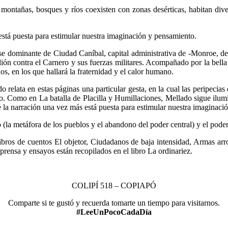
 montañas, bosques y ríos coexisten con zonas desérticas, habitan div
stá puesta para estimular nuestra imaginación y pensamiento.
 clase dominante de Ciudad Caníbal, capital administrativa de -Monroe, d
ión contra el Carnero y sus fuerzas militares. Acompañado por la bella 
os, en los que hallará la fraternidad y el calor humano.
lata en estas páginas una particular gesta, en la cual las peripecias 
ijo. Como en La batalla de Placilla y Humillaciones, Mellado sigue ilu
e la narración una vez más está puesta para estimular nuestra imaginaci
 (la metáfora de los pueblos y el abandono del poder central) y el poder
ros de cuentos El objetor, Ciudadanos de baja intensidad, Armas arro
prensa y ensayos están recopilados en el libro La ordinariez.
COLIPÍ 518 – COPIAPÓ
Comparte si te gustó y recuerda tomarte un tiempo para visitarnos.
#LeeUnPocoCadaDía