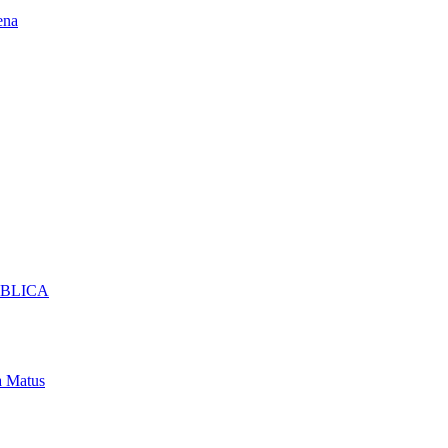
ena
UBLICA
 Matus