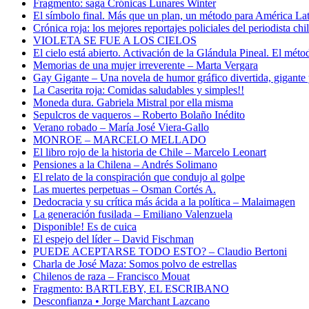
Fragmento: saga Crónicas Lunares Winter
El símbolo final. Más que un plan, un método para América La
Crónica roja: los mejores reportajes policiales del periodista c
VIOLETA SE FUE A LOS CIELOS
El cielo está abierto. Activación de la Glándula Pineal. El méto
Memorias de una mujer irreverente – Marta Vergara
Gay Gigante – Una novela de humor gráfico divertida, gigante 
La Caserita roja: Comidas saludables y simples!!
Moneda dura. Gabriela Mistral por ella misma
Sepulcros de vaqueros – Roberto Bolaño Inédito
Verano robado – María José Viera-Gallo
MONROE – MARCELO MELLADO
El libro rojo de la historia de Chile – Marcelo Leonart
Pensiones a la Chilena – Andrés Solimano
El relato de la conspiración que condujo al golpe
Las muertes perpetuas – Osman Cortés A.
Dedocracia y su crítica más ácida a la política – Malaimagen
La generación fusilada – Emiliano Valenzuela
Disponible! Es de cuica
El espejo del líder – David Fischman
PUEDE ACEPTARSE TODO ESTO? – Claudio Bertoni
Charla de José Maza: Somos polvo de estrellas
Chilenos de raza – Francisco Mouat
Fragmento: BARTLEBY, EL ESCRIBANO
Desconfianza • Jorge Marchant Lazcano