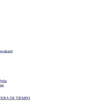
awakami
 Peña
nin
UERA DE TIEMPO