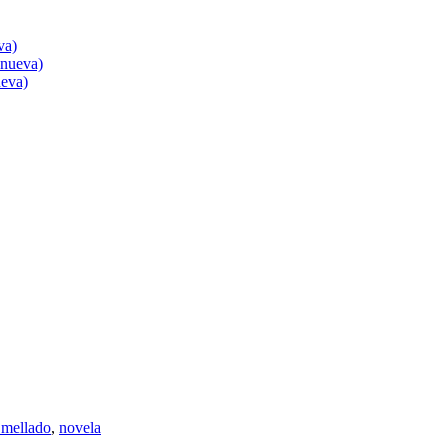
va)
 nueva)
ueva)
 mellado
,
novela