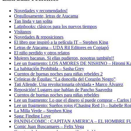
Novedades y recomendados!
Orgullosamente, letras de Atacama
Tan linda y tan solita
Latinbooks: clásicos para los nuevos tiempos
Visítanos
Novedades & reposiciones
El libro que inspiró a la película IT – Stephen King
Letras de Atacama – UDA Ril Editores en Copiapó
El niño perdido y otros relatos
Mujeres bacanas. Si ellas pudieron, nosotras también!!
Lee un fragmento: LOS AMORES DE NISHINO – Hiromi K
La habitación Prohibida – Sasha Grey
Cuentos de buenas noches para niñas rebeldes 2
Crónicas de Équilas: “La doncella del Corazón Negro”
Tati Allende. Una revolucionaria olvidada • Marco Álvarez
Reposición! Lugares que hablan de Pancho Saavedra
Cuentos de buenas noches para niñas rebeldes
Lee un fragmento: Lo que el dinero sí puede comprar – Carlos
Lee un fragmento: Sueños rojos (Chasing Red 1) – Isabelle Ro
La Milla Verde – Stephen King
Saga: Finding Love
PANINI-COMIC : CAPITAN AMERICA – EL HOMBRE F
Comic Juan Buscamares – Felix Vega