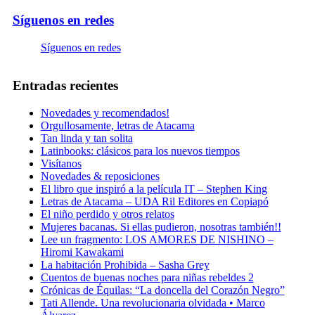
Síguenos en redes
Síguenos en redes
Entradas recientes
Novedades y recomendados!
Orgullosamente, letras de Atacama
Tan linda y tan solita
Latinbooks: clásicos para los nuevos tiempos
Visítanos
Novedades & reposiciones
El libro que inspiró a la película IT – Stephen King
Letras de Atacama – UDA Ril Editores en Copiapó
El niño perdido y otros relatos
Mujeres bacanas. Si ellas pudieron, nosotras también!!
Lee un fragmento: LOS AMORES DE NISHINO –
Hiromi Kawakami
La habitación Prohibida – Sasha Grey
Cuentos de buenas noches para niñas rebeldes 2
Crónicas de Équilas: “La doncella del Corazón Negro”
Tati Allende. Una revolucionaria olvidada • Marco