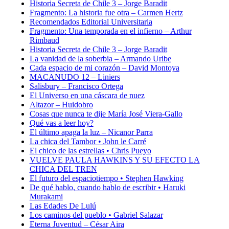
Historia Secreta de Chile 3 – Jorge Baradit
Fragmento: La historia fue otra – Carmen Hertz
Recomendados Editorial Universitaria
Fragmento: Una temporada en el infierno – Arthur
Rimbaud
Historia Secreta de Chile 3 – Jorge Baradit
La vanidad de la soberbia – Armando Uribe
Cada espacio de mi corazón – David Montoya
MACANUDO 12 – Liniers
Salisbury – Francisco Ortega
El Universo en una cáscara de nuez
Altazor – Huidobro
Cosas que nunca te dije María José Viera-Gallo
Qué vas a leer hoy?
El último apaga la luz – Nicanor Parra
La chica del Tambor • John le Carré
El chico de las estrellas • Chris Pueyo
VUELVE PAULA HAWKINS Y SU EFECTO LA
CHICA DEL TREN
El futuro del espaciotiempo • Stephen Hawking
De qué hablo, cuando hablo de escribir • Haruki
Murakami
Las Edades De Lulú
Los caminos del pueblo • Gabriel Salazar
Eterna Juventud – César Aira