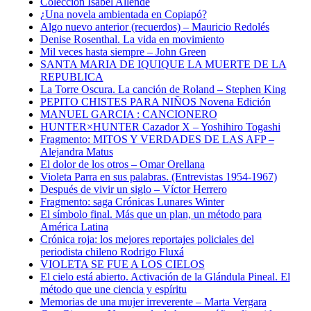
Colección Isabel Allende
¿Una novela ambientada en Copiapó?
Algo nuevo anterior (recuerdos) – Mauricio Redolés
Denise Rosenthal. La vida en movimiento
Mil veces hasta siempre – John Green
SANTA MARIA DE IQUIQUE LA MUERTE DE LA
REPUBLICA
La Torre Oscura. La canción de Roland – Stephen King
PEPITO CHISTES PARA NIÑOS Novena Edición
MANUEL GARCIA : CANCIONERO
HUNTER×HUNTER Cazador X – Yoshihiro Togashi
Fragmento: MITOS Y VERDADES DE LAS AFP –
Alejandra Matus
El dolor de los otros – Omar Orellana
Violeta Parra en sus palabras. (Entrevistas 1954-1967)
Después de vivir un siglo – Víctor Herrero
Fragmento: saga Crónicas Lunares Winter
El símbolo final. Más que un plan, un método para
América Latina
Crónica roja: los mejores reportajes policiales del
periodista chileno Rodrigo Fluxá
VIOLETA SE FUE A LOS CIELOS
El cielo está abierto. Activación de la Glándula Pineal. El
método que une ciencia y espíritu
Memorias de una mujer irreverente – Marta Vergara