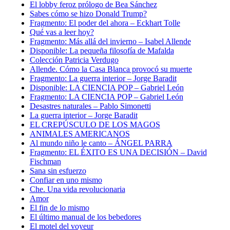
El lobby feroz prólogo de Bea Sánchez
Sabes cómo se hizo Donald Trump?
Fragmento: El poder del ahora – Eckhart Tolle
Qué vas a leer hoy?
Fragmento: Más allá del invierno – Isabel Allende
Disponible: La pequeña filosofía de Mafalda
Colección Patricia Verdugo
Allende. Cómo la Casa Blanca provocó su muerte
Fragmento: La guerra interior – Jorge Baradit
Disponible: LA CIENCIA POP – Gabriel León
Fragmento: LA CIENCIA POP – Gabriel León
Desastres naturales – Pablo Simonetti
La guerra interior – Jorge Baradit
EL CREPÚSCULO DE LOS MAGOS
ANIMALES AMERICANOS
Al mundo niño le canto – ÁNGEL PARRA
Fragmento: EL ÉXITO ES UNA DECISIÓN – David
Fischman
Sana sin esfuerzo
Confiar en uno mismo
Che. Una vida revolucionaria
Amor
El fin de lo mismo
El último manual de los bebedores
El motel del voyeur