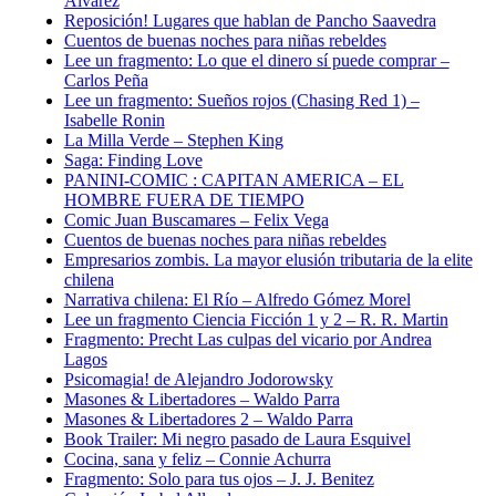
Álvarez
Reposición! Lugares que hablan de Pancho Saavedra
Cuentos de buenas noches para niñas rebeldes
Lee un fragmento: Lo que el dinero sí puede comprar –
Carlos Peña
Lee un fragmento: Sueños rojos (Chasing Red 1) –
Isabelle Ronin
La Milla Verde – Stephen King
Saga: Finding Love
PANINI-COMIC : CAPITAN AMERICA – EL
HOMBRE FUERA DE TIEMPO
Comic Juan Buscamares – Felix Vega
Cuentos de buenas noches para niñas rebeldes
Empresarios zombis. La mayor elusión tributaria de la elite
chilena
Narrativa chilena: El Río – Alfredo Gómez Morel
Lee un fragmento Ciencia Ficción 1 y 2 – R. R. Martin
Fragmento: Precht Las culpas del vicario por Andrea
Lagos
Psicomagia! de Alejandro Jodorowsky
Masones & Libertadores – Waldo Parra
Masones & Libertadores 2 – Waldo Parra
Book Trailer: Mi negro pasado de Laura Esquivel
Cocina, sana y feliz – Connie Achurra
Fragmento: Solo para tus ojos – J. J. Benitez