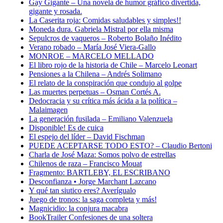
Gay Gigante – Una novela de humor gráfico divertida,
gigante y rosada.
La Caserita roja: Comidas saludables y simples!!
Moneda dura. Gabriela Mistral por ella misma
Sepulcros de vaqueros – Roberto Bolaño Inédito
Verano robado – María José Viera-Gallo
MONROE – MARCELO MELLADO
El libro rojo de la historia de Chile – Marcelo Leonart
Pensiones a la Chilena – Andrés Solimano
El relato de la conspiración que condujo al golpe
Las muertes perpetuas – Osman Cortés A.
Dedocracia y su crítica más ácida a la política –
Malaimagen
La generación fusilada – Emiliano Valenzuela
Disponible! Es de cuica
El espejo del líder – David Fischman
PUEDE ACEPTARSE TODO ESTO? – Claudio Bertoni
Charla de José Maza: Somos polvo de estrellas
Chilenos de raza – Francisco Mouat
Fragmento: BARTLEBY, EL ESCRIBANO
Desconfianza • Jorge Marchant Lazcano
Y qué tan siutico eres? Averígualo
Juego de tronos: la saga completa y más!
Magnicidio: la conjura macabra
BookTrailer Confesiones de una soltera