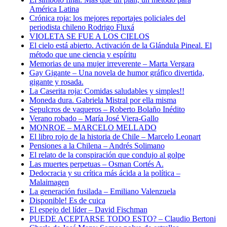
América Latina
Crónica roja: los mejores reportajes policiales del
periodista chileno Rodrigo Fluxá
VIOLETA SE FUE A LOS CIELOS
El cielo está abierto. Activación de la Glándula Pineal. El
método que une ciencia y espíritu
Memorias de una mujer irreverente – Marta Vergara
Gay Gigante – Una novela de humor gráfico divertida,
gigante y rosada.
La Caserita roja: Comidas saludables y simples!!
Moneda dura. Gabriela Mistral por ella misma
Sepulcros de vaqueros – Roberto Bolaño Inédito
Verano robado – María José Viera-Gallo
MONROE – MARCELO MELLADO
El libro rojo de la historia de Chile – Marcelo Leonart
Pensiones a la Chilena – Andrés Solimano
El relato de la conspiración que condujo al golpe
Las muertes perpetuas – Osman Cortés A.
Dedocracia y su crítica más ácida a la política –
Malaimagen
La generación fusilada – Emiliano Valenzuela
Disponible! Es de cuica
El espejo del líder – David Fischman
PUEDE ACEPTARSE TODO ESTO? – Claudio Bertoni