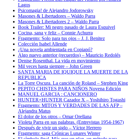
Lagos
Psicomagia! de Alejandro Jodorowsky
Masones & Libertadores – Waldo Parra
Masones & Libertadores 2 – Waldo Parra
Book Trailer: Mi negro pasado de Laura Esquivel
Cocina, sana y feliz – Connie Achurra
Fragmento: Solo para tus ojos – J. J. Benitez
Colección Isabel Allende
¿Una novela ambientada en Copiapó?
Algo nuevo anterior (recuerdos) – Mauricio Redolés
Denise Rosenthal. La vida en movimiento
Mil veces hasta siempre – John Green
SANTA MARIA DE IQUIQUE LA MUERTE DE LA
REPUBLICA
La Torre Oscura. La canción de Roland – Stephen King
PEPITO CHISTES PARA NIÑOS Novena Edición
MANUEL GARCIA : CANCIONERO
HUNTER×HUNTER Cazador X – Yoshihiro Togashi
Fragmento: MITOS Y VERDADES DE LAS AFP –
Alejandra Matus
El dolor de los otros – Omar Orellana
Violeta Parra en sus palabras. (Entrevistas 1954-1967)
Después de vivir un siglo – Víctor Herrero
Fragmento: saga Crónicas Lunares Winter
El símbolo final. Más que un plan, un método para