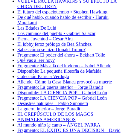
VUELVE PAULA HAWKINS Y SU EFECTO LA
CHICA DEL TREN
El futuro del espaciotiempo • Stephen Hawking
De qué hablo, cuando hablo de escribir • Haruki
Murakami
Las Edades De Lulú
Los caminos del pueblo • Gabriel Salazar
Eterna Juventud – César Aira
El lobby feroz prólogo de Bea Sánchez
Sabes cómo se hizo Donald Trump?
Fragmento: El poder del ahora – Eckhart Tolle
Qué vas a leer hoy?
Fragmento: Más allá del invierno – Isabel Allende
Disponible: La pequeña filosofía de Mafalda
Colección Patricia Verdugo
Allende. Cómo la Casa Blanca provocó su muerte
Fragmento: La guerra interior – Jorge Baradit
Disponible: LA CIENCIA POP – Gabriel León
Fragmento: LA CIENCIA POP – Gabriel León
Desastres naturales – Pablo Simonetti
La guerra interior – Jorge Baradit
EL CREPÚSCULO DE LOS MAGOS
ANIMALES AMERICANOS
Al mundo niño le canto – ÁNGEL PARRA
Fragmento: EL ÉXITO ES UNA DECISIÓN – David