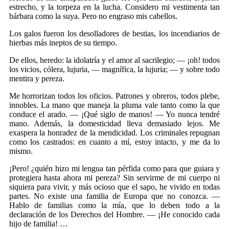
estrecho, y la torpeza en la lucha. Considero mi vestimenta tan
bárbara como la suya. Pero no engraso mis cabellos.
Los galos fueron los desolladores de bestias, los incendiarios de
hierbas más ineptos de su tiempo.
De ellos, heredo: la idolatría y el amor al sacrilegio; — ¡oh! todos
los vicios, cólera, lujuria, — magnífica, la lujuria; — y sobre todo
mentira y pereza.
Me horrorizan todos los oficios. Patrones y obreros, todos plebe,
innobles. La mano que maneja la pluma vale tanto como la que
conduce el arado. — ¡Qué siglo de manos! — Yo nunca tendré
mano. Además, la domesticidad lleva demasiado lejos. Me
exaspera la honradez de la mendicidad. Los criminales repugnan
como los castrados: en cuanto a mí, estoy intacto, y me da lo
mismo.
¡Pero! ¿quién hizo mi lengua tan pérfida como para que guiara y
protegiera hasta ahora mi pereza? Sin servirme de mi cuerpo ni
siquiera para vivir, y más ocioso que el sapo, he vivido en todas
partes. No existe una familia de Europa que no conozca. —
Hablo de familias como la mía, que lo deben todo a la
declaración de los Derechos del Hombre. — ¡He conocido cada
hijo de familia! …