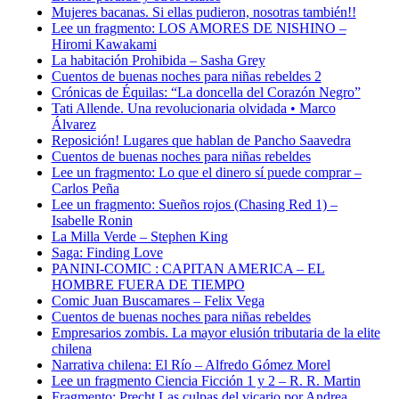
Mujeres bacanas. Si ellas pudieron, nosotras también!!
Lee un fragmento: LOS AMORES DE NISHINO –
Hiromi Kawakami
La habitación Prohibida – Sasha Grey
Cuentos de buenas noches para niñas rebeldes 2
Crónicas de Équilas: “La doncella del Corazón Negro”
Tati Allende. Una revolucionaria olvidada • Marco
Álvarez
Reposición! Lugares que hablan de Pancho Saavedra
Cuentos de buenas noches para niñas rebeldes
Lee un fragmento: Lo que el dinero sí puede comprar –
Carlos Peña
Lee un fragmento: Sueños rojos (Chasing Red 1) –
Isabelle Ronin
La Milla Verde – Stephen King
Saga: Finding Love
PANINI-COMIC : CAPITAN AMERICA – EL
HOMBRE FUERA DE TIEMPO
Comic Juan Buscamares – Felix Vega
Cuentos de buenas noches para niñas rebeldes
Empresarios zombis. La mayor elusión tributaria de la elite
chilena
Narrativa chilena: El Río – Alfredo Gómez Morel
Lee un fragmento Ciencia Ficción 1 y 2 – R. R. Martin
Fragmento: Precht Las culpas del vicario por Andrea