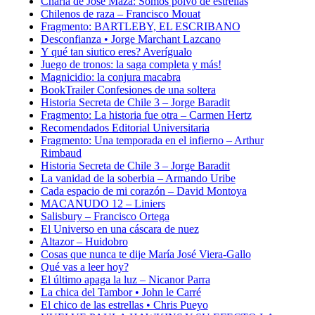
Charla de José Maza: Somos polvo de estrellas
Chilenos de raza – Francisco Mouat
Fragmento: BARTLEBY, EL ESCRIBANO
Desconfianza • Jorge Marchant Lazcano
Y qué tan siutico eres? Averígualo
Juego de tronos: la saga completa y más!
Magnicidio: la conjura macabra
BookTrailer Confesiones de una soltera
Historia Secreta de Chile 3 – Jorge Baradit
Fragmento: La historia fue otra – Carmen Hertz
Recomendados Editorial Universitaria
Fragmento: Una temporada en el infierno – Arthur
Rimbaud
Historia Secreta de Chile 3 – Jorge Baradit
La vanidad de la soberbia – Armando Uribe
Cada espacio de mi corazón – David Montoya
MACANUDO 12 – Liniers
Salisbury – Francisco Ortega
El Universo en una cáscara de nuez
Altazor – Huidobro
Cosas que nunca te dije María José Viera-Gallo
Qué vas a leer hoy?
El último apaga la luz – Nicanor Parra
La chica del Tambor • John le Carré
El chico de las estrellas • Chris Pueyo