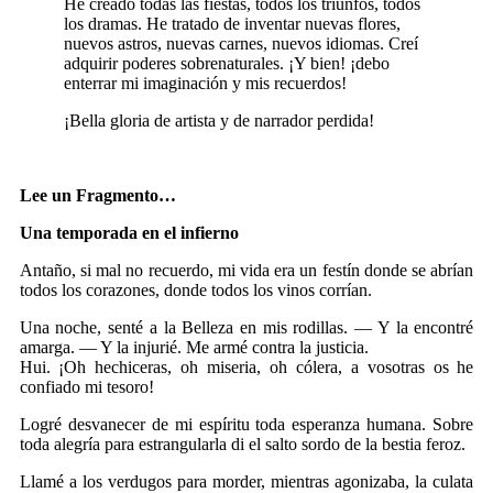
He creado todas las fiestas, todos los triunfos, todos
los dramas. He tratado de inventar nuevas flores,
nuevos astros, nuevas carnes, nuevos idiomas. Creí
adquirir poderes sobrenaturales. ¡Y bien! ¡debo
enterrar mi imaginación y mis recuerdos!
¡Bella gloria de artista y de narrador perdida!
Lee un Fragmento…
Una temporada en el infierno
Antaño, si mal no recuerdo, mi vida era un festín donde se abrían
todos los corazones, donde todos los vinos corrían.
Una noche, senté a la Belleza en mis rodillas. — Y la encontré
amarga. — Y la injurié. Me armé contra la justicia.
Hui. ¡Oh hechiceras, oh miseria, oh cólera, a vosotras os he
confiado mi tesoro!
Logré desvanecer de mi espíritu toda esperanza humana. Sobre
toda alegría para estrangularla di el salto sordo de la bestia feroz.
Llamé a los verdugos para morder, mientras agonizaba, la culata