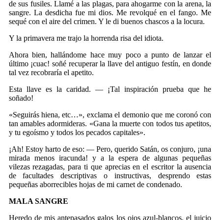
de sus fusiles. Llamé a las plagas, para ahogarme con la arena, la
sangre. La desdicha fue mi dios. Me revolqué en el fango. Me
sequé con el aire del crimen. Y le di buenos chascos a la locura.
Y la primavera me trajo la horrenda risa del idiota.
Ahora bien, hallándome hace muy poco a punto de lanzar el
último ¡cuac! soñé recuperar la llave del antiguo festín, en donde
tal vez recobraría el apetito.
Esta llave es la caridad. — ¡Tal inspiración prueba que he
soñado!
«Seguirás hiena, etc…», exclama el demonio que me coronó con
tan amables adormideras. «Gana la muerte con todos tus apetitos,
y tu egoísmo y todos los pecados capitales».
¡Ah! Estoy harto de eso: — Pero, querido Satán, os conjuro, ¡una
mirada menos iracunda! y a la espera de algunas pequeñas
vilezas rezagadas, para ti que aprecias en el escritor la ausencia
de facultades descriptivas o instructivas, desprendo estas
pequeñas aborrecibles hojas de mi carnet de condenado.
MALA SANGRE
Heredo de mis antepasados galos los ojos azul-blancos, el juicio