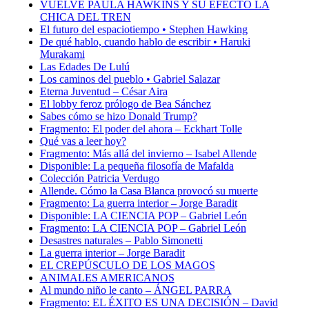
VUELVE PAULA HAWKINS Y SU EFECTO LA
CHICA DEL TREN
El futuro del espaciotiempo • Stephen Hawking
De qué hablo, cuando hablo de escribir • Haruki
Murakami
Las Edades De Lulú
Los caminos del pueblo • Gabriel Salazar
Eterna Juventud – César Aira
El lobby feroz prólogo de Bea Sánchez
Sabes cómo se hizo Donald Trump?
Fragmento: El poder del ahora – Eckhart Tolle
Qué vas a leer hoy?
Fragmento: Más allá del invierno – Isabel Allende
Disponible: La pequeña filosofía de Mafalda
Colección Patricia Verdugo
Allende. Cómo la Casa Blanca provocó su muerte
Fragmento: La guerra interior – Jorge Baradit
Disponible: LA CIENCIA POP – Gabriel León
Fragmento: LA CIENCIA POP – Gabriel León
Desastres naturales – Pablo Simonetti
La guerra interior – Jorge Baradit
EL CREPÚSCULO DE LOS MAGOS
ANIMALES AMERICANOS
Al mundo niño le canto – ÁNGEL PARRA
Fragmento: EL ÉXITO ES UNA DECISIÓN – David