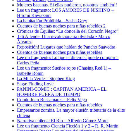
Mujeres bacanas. Si ellas pudieron, nosotras también!!
Lee un fragmento: LOS AMORES DE NISHINO –
Hiromi Kawakami
La habitación Prohibida – Sasha Grey
Cuentos de buenas noches para niñas rebeldes 2
Crónicas de Équilas: “La doncella del Corazón Negro”
Tati Allende. Una revolucionaria olvidada • Marco
Álvarez
Reposición! Lugares que hablan de Pancho Saavedra
Cuentos de buenas noches para niñas rebeldes
Lee un fragmento: Lo que el dinero sí puede comprar –
Carlos Peña
Lee un fragmento: Sueños rojos (Chasing Red 1) –
Isabelle Ronin
La Milla Verde – Stephen King
Saga: Finding Love
PANINI-COMIC : CAPITAN AMERICA – EL
HOMBRE FUERA DE TIEMPO
Comic Juan Buscamares – Felix Vega
Cuentos de buenas noches para niñas rebeldes
Empresarios zombis. La mayor elusión tributaria de la elite
chilena
Narrativa chilena: El Río – Alfredo Gómez Morel
Lee un fragmento Ciencia Ficción 1 y 2 – R. R. Martin