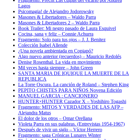
Fragmento: Precht Las culpas del vicario por Andrea
Lagos
Psicomagia! de Alejandro Jodorowsky
Masones & Libertadores – Waldo Parra
Masones & Libertadores 2 – Waldo Parra
Book Trailer: Mi negro pasado de Laura Esquivel
Cocina, sana y feliz – Connie Achurra
Fragmento: Solo para tus ojos – J. J. Benitez
Colección Isabel Allende
¿Una novela ambientada en Copiapó?
Algo nuevo anterior (recuerdos) – Mauricio Redolés
Denise Rosenthal. La vida en movimiento
Mil veces hasta siempre – John Green
SANTA MARIA DE IQUIQUE LA MUERTE DE LA
REPUBLICA
La Torre Oscura. La canción de Roland – Stephen King
PEPITO CHISTES PARA NIÑOS Novena Edición
MANUEL GARCIA : CANCIONERO
HUNTER×HUNTER Cazador X – Yoshihiro Togashi
Fragmento: MITOS Y VERDADES DE LAS AFP –
Alejandra Matus
El dolor de los otros – Omar Orellana
Violeta Parra en sus palabras. (Entrevistas 1954-1967)
Después de vivir un siglo – Víctor Herrero
Fragmento: saga Crónicas Lunares Winter