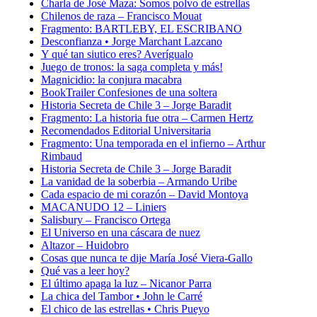
Charla de José Maza: Somos polvo de estrellas
Chilenos de raza – Francisco Mouat
Fragmento: BARTLEBY, EL ESCRIBANO
Desconfianza • Jorge Marchant Lazcano
Y qué tan siutico eres? Averígualo
Juego de tronos: la saga completa y más!
Magnicidio: la conjura macabra
BookTrailer Confesiones de una soltera
Historia Secreta de Chile 3 – Jorge Baradit
Fragmento: La historia fue otra – Carmen Hertz
Recomendados Editorial Universitaria
Fragmento: Una temporada en el infierno – Arthur
Rimbaud
Historia Secreta de Chile 3 – Jorge Baradit
La vanidad de la soberbia – Armando Uribe
Cada espacio de mi corazón – David Montoya
MACANUDO 12 – Liniers
Salisbury – Francisco Ortega
El Universo en una cáscara de nuez
Altazor – Huidobro
Cosas que nunca te dije María José Viera-Gallo
Qué vas a leer hoy?
El último apaga la luz – Nicanor Parra
La chica del Tambor • John le Carré
El chico de las estrellas • Chris Pueyo