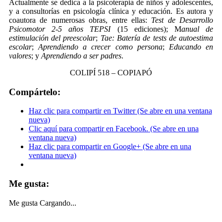
Actualmente se dedica a la psicoterapia de niños y adolescentes,
y a consultorías en psicología clínica y educación. Es autora y
coautora de numerosas obras, entre ellas:
Test de Desarrollo
Psicomotor 2-5 años TEPSI
(15 ediciones); M
anual de
estimulación del preescolar
;
Tae: Batería de tests de autoestima
escolar
;
Aprendiendo a crecer como persona
;
Educando en
valores
; y
Aprendiendo a ser padres
.
COLIPÍ 518 – COPIAPÓ
Compártelo:
Haz clic para compartir en Twitter (Se abre en una ventana
nueva)
Clic aquí para compartir en Facebook. (Se abre en una
ventana nueva)
Haz clic para compartir en Google+ (Se abre en una
ventana nueva)
Me gusta:
Me gusta
Cargando...