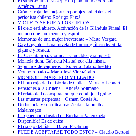
El símbolo final. Más que un plan, un método para
América Latina
Crónica roja: los mejores reportajes policiales del
periodista chileno Rodrigo Fluxá
VIOLETA SE FUE A LOS CIELOS
El cielo está abierto. Activación de la Glándula Pineal. El
método que une ciencia y espíritu
Memorias de una mujer irreverente – Marta Vergara
Gay Gigante – Una novela de humor gráfico divertida,
gigante y rosada.
La Caserita roja: Comidas saludables y simples!!
Moneda dura. Gabriela Mistral por ella misma
Sepulcros de vaqueros – Roberto Bolaño Inédito
Verano robado – María José Viera-Gallo
MONROE – MARCELO MELLADO
El libro rojo de la historia de Chile – Marcelo Leonart
Pensiones a la Chilena – Andrés Solimano
El relato de la conspiración que condujo al golpe
Las muertes perpetuas – Osman Cortés A.
Dedocracia y su crítica más ácida a la política –
Malaimagen
La generación fusilada – Emiliano Valenzuela
Disponible! Es de cuica
El espejo del líder – David Fischman
PUEDE ACEPTARSE TODO ESTO? – Claudio Bertoni