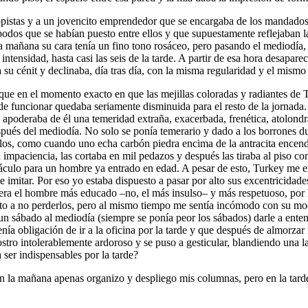
copistas y a un jovencito emprendedor que se encargaba de los mandados
dos que se habían puesto entre ellos y que supuestamente reflejaban la
la mañana su cara tenía un fino tono rosáceo, pero pasando el mediodía,
nsidad, hasta casi las seis de la tarde. A partir de esa hora desaparec
ba su cénit y declinaba, día tras día, con la misma regularidad y el mismo
 que en el momento exacto en que las mejillas coloradas y radiantes de 
funcionar quedaba seriamente disminuida para el resto de la jornada. No
 apoderaba de él una temeridad extraña, exacerbada, frenética, atolondra
pués del mediodía. No solo se ponía temerario y dado a los borrones du
los, como cuando uno echa carbón piedra encima de la antracita encendi
impaciencia, las cortaba en mil pedazos y después las tiraba al piso con
áculo para un hombre ya entrado en edad. A pesar de esto, Turkey me er
de imitar. Por eso yo estaba dispuesto a pasar por alto sus excentricida
ra el hombre más educado –no, el más insulso– y más respetuoso, por la 
suelto a no perderlos, pero al mismo tiempo me sentía incómodo con su
un sábado al mediodía (siempre se ponía peor los sábados) darle a ente
enía obligación de ir a la oficina por la tarde y que después de almorzar 
rostro intolerablemente ardoroso y se puso a gesticular, blandiendo una 
 ser indispensables por la tarde?
 la mañana apenas organizo y despliego mis columnas, pero en la tard