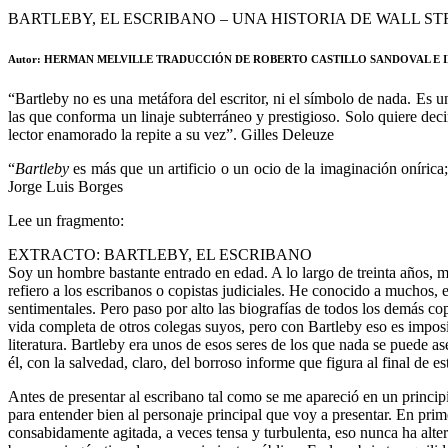
BARTLEBY, EL ESCRIBANO – UNA HISTORIA DE WALL ST
Autor: HERMAN MELVILLE TRADUCCIÓN DE ROBERTO CASTILLO SANDOVAL E I
“Bartleby no es una metáfora del escritor, ni el símbolo de nada. Es 
las que conforma un linaje subterráneo y prestigioso. Solo quiere de
lector enamorado la repite a su vez”. Gilles Deleuze
“
Bartleby
es más que un artificio o un ocio de la imaginación onírica;
Jorge Luis Borges
Lee un fragmento:
EXTRACTO: BARTLEBY, EL ESCRIBANO
Soy un hombre bastante entrado en edad. A lo largo de treinta años, m
refiero a los escribanos o copistas judiciales. He conocido a muchos, e
sentimentales. Pero paso por alto las biografías de todos los demás co
vida completa de otros colegas suyos, pero con Bartleby eso es imposib
literatura. Bartleby era unos de esos seres de los que nada se puede a
él, con la salvedad, claro, del borroso informe que figura al final de est
Antes de presentar al escribano tal como se me apareció en un princip
para entender bien al personaje principal que voy a presentar. En prim
consabidamente agitada, a veces tensa y turbulenta, eso nunca ha alte