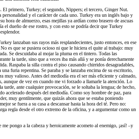
. El primero, Turkey; el segundo, Nippers; el tercero, Ginger Nut.
 personalidad y el carácter de cada uno. Turkey era un inglés bajo y
 su hora de almuerzo, esas mejillas ya ardían como brasero de ascuas
ía el dueño de ese rostro, y con esto se podría decir que Turkey
 esplendor.
Turkey lanzaban sus rayos más resplandecientes, justo entonces, en ese
 es que se pusiera ocioso ni que le hiciera el quite al trabajo: muy
da. Se descuidaba al mojar la pluma en el tintero. Todas las
rante la tarde, sino que a veces iba más allá y se ponía derechamente
da. Raspaba la silla contra el piso causando chirridos desagradables,
 una furia repentina. Se paraba y se lanzaba encima de su escritorio,
a muy valioso. Antes del mediodía era el ser más eficiente y calmado,
des, aunque de vez en cuando me vi forzado a llamarle la atención. Lo
tarde, ante cualquier provocación, se le soltaba la lengua; de hecho,
 modo acelerado después del mediodía. Como soy hombre de paz, para
nder, muy gentilmente, que quizás ahora que se estaba poniendo
mejor se fuera a su casa a descansar hasta la hora del té. Pero no:
larga regla desde el otro extremo de la oficina, y a argumentar como un
e me pongo a la cabeza y heroicamente acometo al enemigo, ¡así! –y