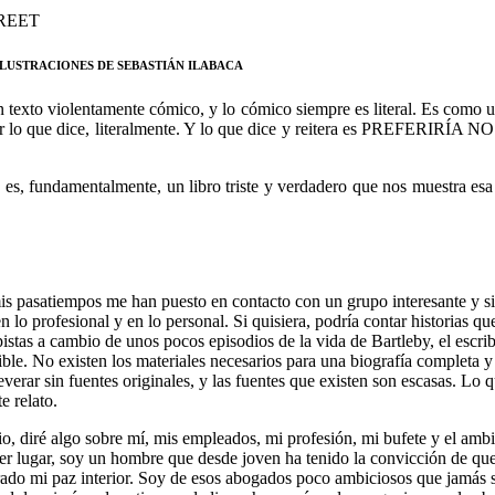
REET
LUSTRACIONES DE SEBASTIÁN ILABACA
un texto violentamente cómico, y lo cómico siempre es literal. Es como 
cir lo que dice, literalmente. Y lo que dice y reitera es PREFERIRÍA 
 es, fundamentalmente, un libro triste y verdadero que nos muestra esa i
is pasatiempos me han puesto en contacto con un grupo interesante y sin
n lo profesional y en lo personal. Si quisiera, podría contar historias q
pistas a cambio de unos pocos episodios de la vida de Bartleby, el escr
le. No existen los materiales necesarios para una biografía completa y 
severar sin fuentes originales, y las fuentes que existen son escasas. Lo
e relato.
io, diré algo sobre mí, mis empleados, mi profesión, mi bufete y el am
er lugar, soy un hombre que desde joven ha tenido la convicción de que 
rado mi paz interior. Soy de esos abogados poco ambiciosos que jamás se