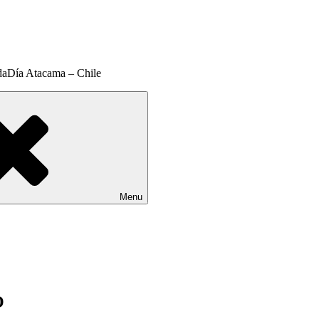
daDía Atacama – Chile
Menu
O