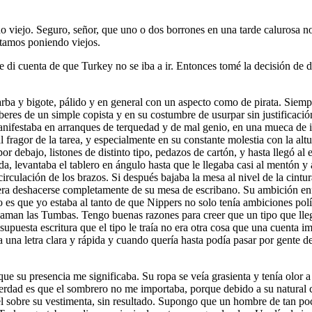
do viejo. Seguro, señor, que uno o dos borrones en una tarde calurosa n
stamos poniendo viejos.
e di cuenta de que Turkey no se iba a ir. Entonces tomé la decisión de de
barba y bigote, pálido y en general con un aspecto como de pirata. Siem
eberes de un simple copista y en su costumbre de usurpar sin justificaci
anifestaba en arranques de terquedad y de mal genio, en una mueca de irr
l fragor de la tarea, y especialmente en su constante molestia con la a
 debajo, listones de distinto tipo, pedazos de cartón, y hasta llegó al
lda, levantaba el tablero en ángulo hasta que le llegaba casi al mentón y
irculación de los brazos. Si después bajaba la mesa al nivel de la cintur
 era deshacerse completamente de su mesa de escribano. Su ambición enfe
 es que yo estaba al tanto de que Nippers no solo tenía ambiciones polít
llaman las Tumbas. Tengo buenas razones para creer que un tipo que llegó
 supuesta escritura que el tipo le traía no era otra cosa que una cuenta 
una letra clara y rápida y cuando quería hasta podía pasar por gente de
que su presencia me significaba. Su ropa se veía grasienta y tenía olor
erdad es que el sombrero no me importaba, porque debido a su natural c
él sobre su vestimenta, sin resultado. Supongo que un hombre de tan poc