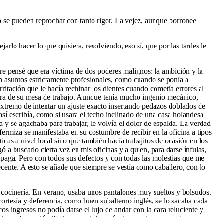
o se pueden reprochar con tanto rigor. La vejez, aunque borronee
jarlo hacer lo que quisiera, resolviendo, eso sí, que por las tardes le
pre pensé que era víctima de dos poderes malignos: la ambición y la
ón asuntos estrictamente profesionales, como cuando se ponía a
itación que le hacía rechinar los dientes cuando cometía errores al
ltura de su mesa de trabajo. Aunque tenía mucho ingenio mecánico,
 extremo de intentar un ajuste exacto insertando pedazos doblados de
 así escribía, como si usara el techo inclinado de una casa holandesa
a y se agachaba para trabajar, le volvía el dolor de espalda. La verdad
rmiza se manifestaba en su costumbre de recibir en la oficina a tipos
icas a nivel local sino que también hacía trabajitos de ocasión en los
 a buscarlo cierta vez en mis oficinas y a quien, para darse ínfulas,
impaga. Pero con todos sus defectos y con todas las molestias que me
cente. A esto se añade que siempre se vestía como caballero, con lo
 a cocinería. En verano, usaba unos pantalones muy sueltos y bolsudos.
ortesía y deferencia, como buen subalterno inglés, se lo sacaba cada
os ingresos no podía darse el lujo de andar con la cara reluciente y