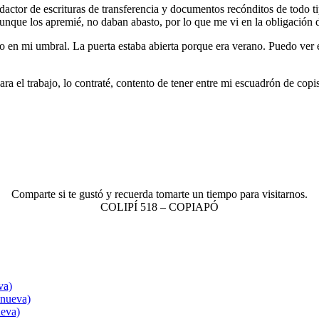
edactor de escrituras de transferencia y documentos recónditos de tod
Aunque los apremié, no daban abasto, por lo que me vi en la obligación
 en mi umbral. La puerta estaba abierta porque era verano. Puedo ver e
para el trabajo, lo contraté, contento de tener entre mi escuadrón de co
.
Comparte si te gustó y recuerda tomarte un tiempo para visitarnos.
COLIPÍ 518 – COPIAPÓ
va)
 nueva)
ueva)