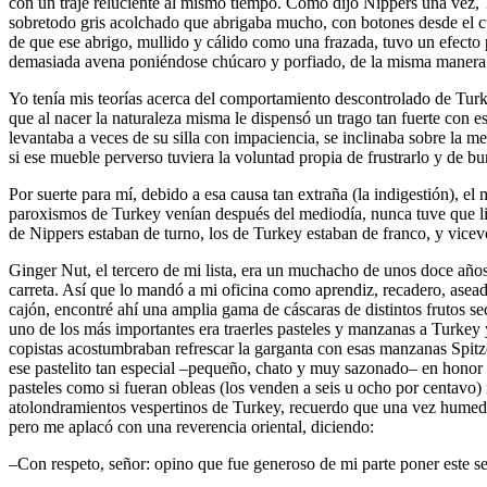
con un traje reluciente al mismo tiempo. Como dijo Nippers una vez, 
sobretodo gris acolchado que abrigaba mucho, con botones desde el cu
de que ese abrigo, mullido y cálido como una frazada, tuvo un efecto
demasiada avena poniéndose chúcaro y porfiado, de la misma manera T
Yo tenía mis teorías acerca del comportamiento descontrolado de Turke
que al nacer la naturaleza misma le dispensó un trago tan fuerte con 
levantaba a veces de su silla con impaciencia, se inclinaba sobre la m
si ese mueble perverso tuviera la voluntad propia de frustrarlo y de b
Por suerte para mí, debido a esa causa tan extraña (la indigestión), 
paroxismos de Turkey venían después del mediodía, nunca tuve que lid
de Nippers estaban de turno, los de Turkey estaban de franco, y viceve
Ginger Nut, el tercero de mi lista, era un muchacho de unos doce años.
carreta. Así que lo mandó a mi oficina como aprendiz, recadero, asead
cajón, encontré ahí una amplia gama de cáscaras de distintos frutos se
uno de los más importantes era traerles pasteles y manzanas a Turkey
copistas acostumbraban refrescar la garganta con esas manzanas Spit
ese pastelito tan especial –pequeño, chato y muy sazonado– en honor 
pasteles como si fueran obleas (los venden a seis u ocho por centavo) 
atolondramientos vespertinos de Turkey, recuerdo que una vez humedeci
pero me aplacó con una reverencia oriental, diciendo:
–Con respeto, señor: opino que fue generoso de mi parte poner este se