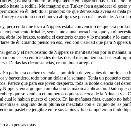
Turkey gastaba su dinero principalmente en pagar deudas. Un día de in
ello hasta la rodilla. Me imaginé que Turkey iba a agradecer el gesto
 pernicioso en él, debido al principio de que demasiada avena es mala 
urkey reaccionó con el nuevo abrigo: se puso más insolente. A ese hom
y, pero en lo que toca a Nippers estaba convencido de que era por lo m
ese temperamento irritable, semejante a una borrachera, que ya ni neces
esa, abría los brazos, tomaba el escritorio entero y lo meneaba y lo za
urlarse de él. Cuando pienso en eso, veo con claridad que para Nippers t
el mal genio y el nerviosismo de Nippers se manifestaban por la mañana,
iar con las excentricidades de los dos al mismo tiempo. Los exabrupto
rsa. Dadas las circunstancias, era un buen arreglo.
 Su padre era cochero y tenía la ambición de ver, antes de morir, a su hi
or y barrendero, todo por un dólar a la semana. Tenía un pequeño escrito
cos. Parece que para ese joven despierto, toda la noble ciencia del der
 y Nippers, encargo que cumplía con la máxima aplicación. Dado que co
zenberg que se vendían en numerosos puestos cerca de la Aduana y el C
al cual le habían puesto el apodo. En las mañanas frías, cuando no hab
mientras el rasguido de su pluma se mezclaba con el crujido de las part
ó un pastel de jengibre entre sus labios y lo estampó en un título hipo
llo a expensas mías.