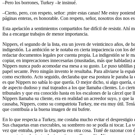
–Pero los borrones, Turkey –le insinué.
–Cierto, pero, con respeto, señor: ¡mire estas canas! Me estoy ponien
páginas enteras, es honorable. Con respeto, señor, nosotros dos nos e
Esta apelación a sentimientos compartidos fue difícil de resistir. Ahí m
iba a encargar trabajos de menor importancia.
Nippers, el segundo de la lista, era un joven de veinticinco años, de 
indigestión. La ambición se le notaba en cierta impaciencia con los d
redactar documentos legales por cuenta propia. La indigestión se le m
copiar, en imprecaciones innecesarias (musitadas, más que habladas) a
Nippers nunca pudo acomodar esa mesa a su gusto. Le puso tablillas por
papel secante. Pero ningún invento le resultaba. Para aliviarse la espa
como escritorio. Acto seguido, declaraba que esa postura le paraba la c
es que Nippers no sabía lo que quería. O mejor dicho, si algo quería,
de aspecto dudoso y mal trajeados a los que llamaba clientes. Lo cierto
tribunales y que era conocido hasta en los escalones de la cárcel que 
Nippers llamaba su cliente, era en realidad un acreedor suyo, y que la
causaba, Nippers, como su compatriota Turkey, me era muy útil. Tenía 
que contribuía a la buena imagen de mi bufete.
En lo que respecta a Turkey, me costaba mucho evitar el desprestigio 
Sus chaquetas eran execrables, su sombrero no se podía ni tocar. La v
vez que entraba, pero la chaqueta era otra cosa. Traté de razonar con 