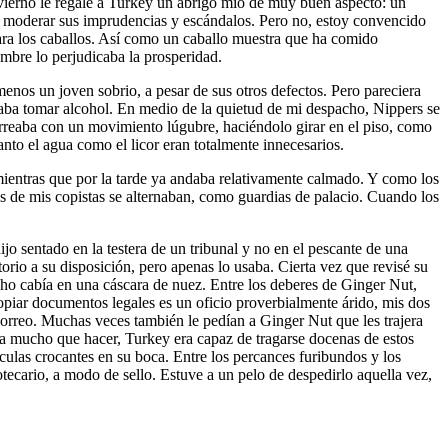
vierno le regalé a Turkey un abrigo mío de muy buen aspecto: un
 y moderar sus imprudencias y escándalos. Pero no, estoy convencido
para los caballos. Así como un caballo muestra que ha comido
bre lo perjudicaba la prosperidad.
enos un joven sobrio, a pesar de sus otros defectos. Pero pareciera
itaba tomar alcohol. En medio de la quietud de mi despacho, Nippers se
marreaba con un movimiento lúgubre, haciéndolo girar en el piso, como
anto el agua como el licor eran totalmente innecesarios.
 mientras que por la tarde ya andaba relativamente calmado. Y como los
s de mis copistas se alternaban, como guardias de palacio. Cuando los
jo sentado en la testera de un tribunal y no en el pescante de una
rio a su disposición, pero apenas lo usaba. Cierta vez que revisé su
echo cabía en una cáscara de nuez. Entre los deberes de Ginger Nut,
piar documentos legales es un oficio proverbialmente árido, mis dos
orreo. Muchas veces también le pedían a Ginger Nut que les trajera
ía mucho que hacer, Turkey era capaz de tragarse docenas de estos
ículas crocantes en su boca. Entre los percances furibundos y los
tecario, a modo de sello. Estuve a un pelo de despedirlo aquella vez,