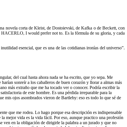
una novela corta de Kleist, de Dostoievski, de Kafka o de Beckett, con
NO HACERLO, I would prefer not to. Es la fórmula de su gloria, y cada
nutilidad esencial, que es una de las cotidianas ironías del universo”.
gular, del cual hasta ahora nada se ha escrito, que yo sepa. Me
ue harían sonreír a los caballeros de buen corazón y llorar a almas más
ibano más extraño que me ha tocado ver o conocer. Podría escribir la
satisfactoria de este hombre. Es una pérdida irreparable para la
 que mis ojos asombrados vieron de Bartleby: eso es todo lo que sé de
biente que me rodea. Lo hago porque esa descripción es indispensable
la mejor vida es la vida fácil. Por eso, aunque practico una profesión
 ven en la obligación de dirigirle la palabra a un jurado y que no