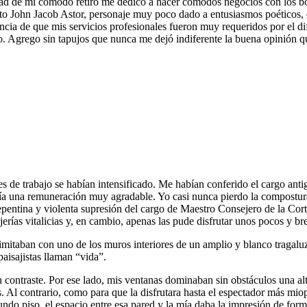
dad de mi cómodo retiro me dedico a hacer cómodos negocios con los bon
 John Jacob Astor, personaje muy poco dado a entusiasmos poéticos, dec
cia de que mis servicios profesionales fueron muy requeridos por el dif
o. Agrego sin tapujos que nunca me dejó indiferente la buena opinión qu
es de trabajo se habían intensificado. Me habían conferido el cargo an
ía una remuneración muy agradable. Yo casi nunca pierdo la compostura 
repentina y violenta supresión del cargo de Maestro Consejero de la Cor
erías vitalicias y, en cambio, apenas las pude disfrutar unos pocos y b
limitaban con uno de los muros interiores de un amplio y blanco tragaluz
paisajistas llaman “vida”.
un contraste. Por ese lado, mis ventanas dominaban sin obstáculos una al
. Al contrario, como para que la disfrutara hasta el espectador más mio
gundo piso, el espacio entre esa pared y la mía daba la impresión de fo