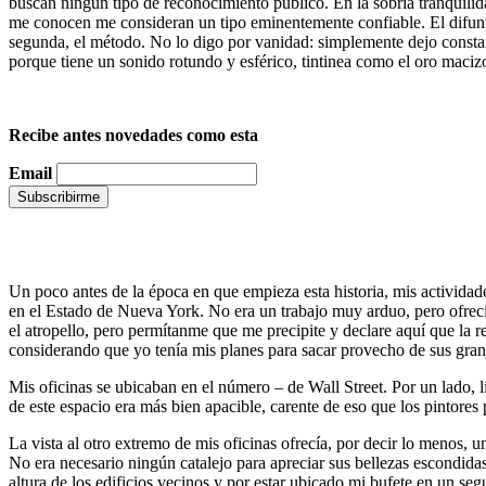
buscan ningún tipo de reconocimiento público. En la sobria tranquili
me conocen me consideran un tipo eminentemente confiable. El difunto
segunda, el método. No lo digo por vanidad: simplemente dejo constan
porque tiene un sonido rotundo y esférico, tintinea como el oro maciz
.
Recibe antes novedades como esta
Email
.
.
Un poco antes de la época en que empieza esta historia, mis actividad
en el Estado de Nueva York. No era un trabajo muy arduo, pero ofrec
el atropello, pero permítanme que me precipite y declare aquí que la 
considerando que yo tenía mis planes para sacar provecho de sus granj
Mis oficinas se ubicaban en el número – de Wall Street. Por un lado, 
de este espacio era más bien apacible, carente de eso que los pintores 
La vista al otro extremo de mis oficinas ofrecía, por decir lo menos, 
No era necesario ningún catalejo para apreciar sus bellezas escondidas
altura de los edificios vecinos y por estar ubicado mi bufete en un se