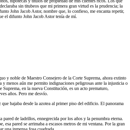
os, hipotecas y títulos de propiedad de mis clientes ricos. Los que
laraba sin titubeos que mi primera gran virtud es la prudencia; la
unto John Jacob Astor, nombre que, lo confieso, me encanta repetir,
e el difunto John Jacob Astor tenía de mí.
tiguo y noble de Maestro Consejero de la Corte Suprema, ahora extinto
y menos aún me permito indignaciones peligrosas ante la injusticia o
te Suprema, en la nueva Constitución, es un acto prematuro,
reves años. Pero me desvío.
 que bajaba desde la azotea al primer piso del edificio. El panorama
ta pared de ladrillos, ennegrecida por los años y la penumbra eterna.
pe, esa pared se arrimaba a escasos metros de mi ventana. Por la gran
rmar una inmensa fosa cuadrada.