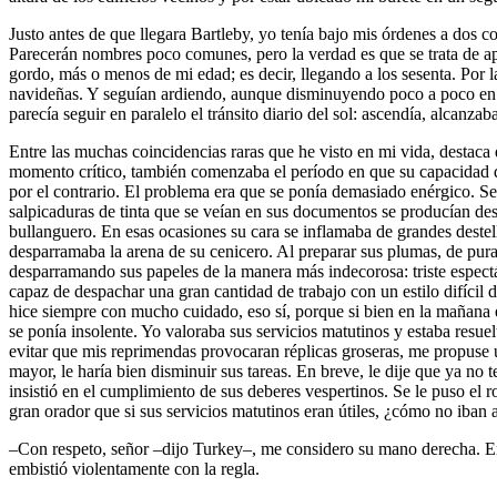
Justo antes de que llegara Bartleby, yo tenía bajo mis órdenes a dos 
Parecerán nombres poco comunes, pero la verdad es que se trata de apo
gordo, más o menos de mi edad; es decir, llegando a los sesenta. Por 
navideñas. Y seguían ardiendo, aunque disminuyendo poco a poco en inte
parecía seguir en paralelo el tránsito diario del sol: ascendía, alcanza
Entre las muchas coincidencias raras que he visto en mi vida, destaca
momento crítico, también comenzaba el período en que su capacidad de 
por el contrario. El problema era que se ponía demasiado enérgico. Se
salpicaduras de tinta que se veían en sus documentos se producían des
bullanguero. En esas ocasiones su cara se inflamaba de grandes destel
desparramaba la arena de su cenicero. Al preparar sus plumas, de pura 
desparramando sus papeles de la manera más indecorosa: triste espect
capaz de despachar una gran cantidad de trabajo con un estilo difícil 
hice siempre con mucho cuidado, eso sí, porque si bien en la mañana e
se ponía insolente. Yo valoraba sus servicios matutinos y estaba re
evitar que mis reprimendas provocaran réplicas groseras, me propuse 
mayor, le haría bien disminuir sus tareas. En breve, le dije que ya no t
insistió en el cumplimiento de sus deberes vespertinos. Se le puso el 
gran orador que si sus servicios matutinos eran útiles, ¿cómo no iban a
–Con respeto, señor –dijo Turkey–, me considero su mano derecha. En
embistió violentamente con la regla.