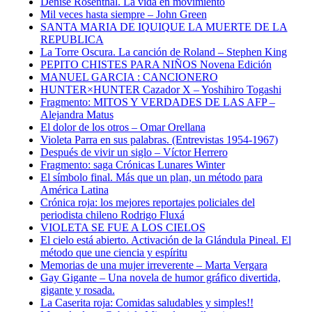
Denise Rosenthal. La vida en movimiento
Mil veces hasta siempre – John Green
SANTA MARIA DE IQUIQUE LA MUERTE DE LA
REPUBLICA
La Torre Oscura. La canción de Roland – Stephen King
PEPITO CHISTES PARA NIÑOS Novena Edición
MANUEL GARCIA : CANCIONERO
HUNTER×HUNTER Cazador X – Yoshihiro Togashi
Fragmento: MITOS Y VERDADES DE LAS AFP –
Alejandra Matus
El dolor de los otros – Omar Orellana
Violeta Parra en sus palabras. (Entrevistas 1954-1967)
Después de vivir un siglo – Víctor Herrero
Fragmento: saga Crónicas Lunares Winter
El símbolo final. Más que un plan, un método para
América Latina
Crónica roja: los mejores reportajes policiales del
periodista chileno Rodrigo Fluxá
VIOLETA SE FUE A LOS CIELOS
El cielo está abierto. Activación de la Glándula Pineal. El
método que une ciencia y espíritu
Memorias de una mujer irreverente – Marta Vergara
Gay Gigante – Una novela de humor gráfico divertida,
gigante y rosada.
La Caserita roja: Comidas saludables y simples!!