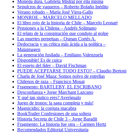
Moneda dura. Gabriela Mistral por ella misma
Sepulcros de vaqueros – Roberto Bolaño Inédito
Verano robado – María José Viera-Gallo
MONROE – MARCELO MELLADO
El libro rojo de la historia de Chile – Marcelo Leonart
Pensiones a la Chilena – Andrés Solimano
El relato de la conspiración que condujo al golpe
Las muertes perpetuas – Osman Cortés A.
Dedocracia y su crítica más ácida a la política –
Malaimagen
La generación fusilada – Emiliano Valenzuela
Disponible! Es de cuica
El espejo del líder – David Fischman
PUEDE ACEPTARSE TODO ESTO? – Claudio Bertoni
Charla de José Maza: Somos polvo de estrellas
Chilenos de raza – Francisco Mouat
Fragmento: BARTLEBY, EL ESCRIBANO
Desconfianza • Jorge Marchant Lazcano
Y qué tan siutico eres? Averígualo
Juego de tronos: la saga completa y más!
Magnicidio: la conjura macabra
BookTrailer Confesiones de una soltera
Historia Secreta de Chile 3 – Jorge Baradit
Fragmento: La historia fue otra – Carmen Hertz
Recomendados Editorial Universitaria