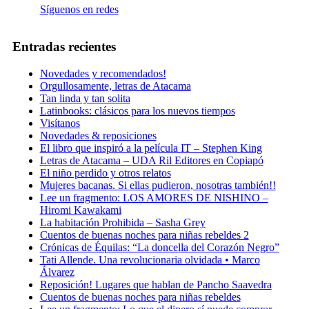
Síguenos en redes
Entradas recientes
Novedades y recomendados!
Orgullosamente, letras de Atacama
Tan linda y tan solita
Latinbooks: clásicos para los nuevos tiempos
Visítanos
Novedades & reposiciones
El libro que inspiró a la película IT – Stephen King
Letras de Atacama – UDA Ril Editores en Copiapó
El niño perdido y otros relatos
Mujeres bacanas. Si ellas pudieron, nosotras también!!
Lee un fragmento: LOS AMORES DE NISHINO –
Hiromi Kawakami
La habitación Prohibida – Sasha Grey
Cuentos de buenas noches para niñas rebeldes 2
Crónicas de Équilas: “La doncella del Corazón Negro”
Tati Allende. Una revolucionaria olvidada • Marco
Álvarez
Reposición! Lugares que hablan de Pancho Saavedra
Cuentos de buenas noches para niñas rebeldes