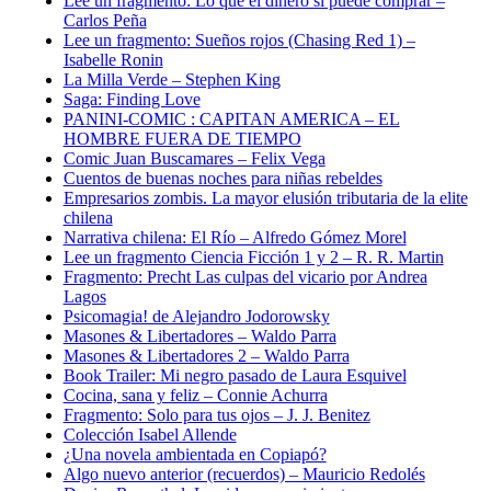
Lee un fragmento: Lo que el dinero sí puede comprar –
Carlos Peña
Lee un fragmento: Sueños rojos (Chasing Red 1) –
Isabelle Ronin
La Milla Verde – Stephen King
Saga: Finding Love
PANINI-COMIC : CAPITAN AMERICA – EL
HOMBRE FUERA DE TIEMPO
Comic Juan Buscamares – Felix Vega
Cuentos de buenas noches para niñas rebeldes
Empresarios zombis. La mayor elusión tributaria de la elite
chilena
Narrativa chilena: El Río – Alfredo Gómez Morel
Lee un fragmento Ciencia Ficción 1 y 2 – R. R. Martin
Fragmento: Precht Las culpas del vicario por Andrea
Lagos
Psicomagia! de Alejandro Jodorowsky
Masones & Libertadores – Waldo Parra
Masones & Libertadores 2 – Waldo Parra
Book Trailer: Mi negro pasado de Laura Esquivel
Cocina, sana y feliz – Connie Achurra
Fragmento: Solo para tus ojos – J. J. Benitez
Colección Isabel Allende
¿Una novela ambientada en Copiapó?
Algo nuevo anterior (recuerdos) – Mauricio Redolés