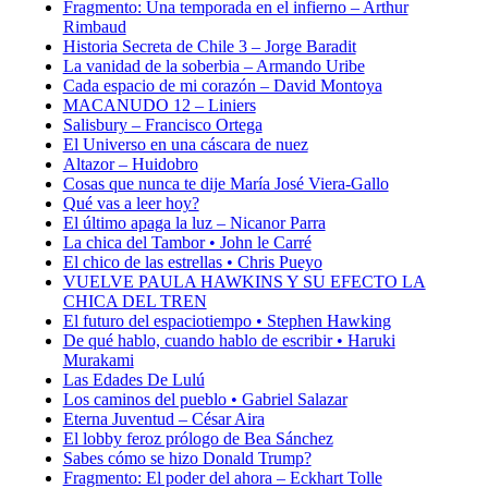
Fragmento: Una temporada en el infierno – Arthur
Rimbaud
Historia Secreta de Chile 3 – Jorge Baradit
La vanidad de la soberbia – Armando Uribe
Cada espacio de mi corazón – David Montoya
MACANUDO 12 – Liniers
Salisbury – Francisco Ortega
El Universo en una cáscara de nuez
Altazor – Huidobro
Cosas que nunca te dije María José Viera-Gallo
Qué vas a leer hoy?
El último apaga la luz – Nicanor Parra
La chica del Tambor • John le Carré
El chico de las estrellas • Chris Pueyo
VUELVE PAULA HAWKINS Y SU EFECTO LA
CHICA DEL TREN
El futuro del espaciotiempo • Stephen Hawking
De qué hablo, cuando hablo de escribir • Haruki
Murakami
Las Edades De Lulú
Los caminos del pueblo • Gabriel Salazar
Eterna Juventud – César Aira
El lobby feroz prólogo de Bea Sánchez
Sabes cómo se hizo Donald Trump?
Fragmento: El poder del ahora – Eckhart Tolle