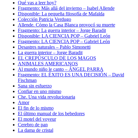
Qué vas a leer hoy?
Fragmento: Más allá del invierno – Isabel Allende
Disponible: La pequeña filosofía de Mafalda
Colección Patricia Verdugo
Allende. Cómo la Casa Blanca provocó su muerte
Fragmento: La guerra interior – Jorge Baradit
Disponible: LA CIENCIA POP – Gabriel León
Fragmento: LA CIENCIA POP – Gabriel León
Desastres naturales – Pablo Simonetti
La guerra interior – Jorge Baradit
EL CREPÚSCULO DE LOS MAGOS
ANIMALES AMERICANOS
Al mundo niño le canto – ÁNGEL PARRA
Fragmento: EL ÉXITO ES UNA DECISIÓN – David
Fischman
Sana sin esfuerzo
Confiar en uno mismo
Che. Una vida revolucionaria
Amor
El fin de lo mismo
El último manual de los bebedores
El motel del voyeur
Cerebro de pan
La dama de cristal