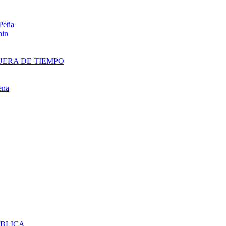
 Peña
nin
UERA DE TIEMPO
ena
UBLICA