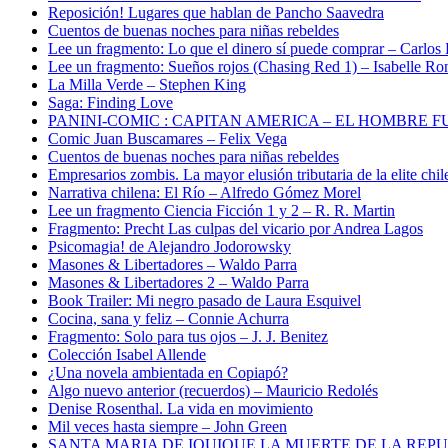
Reposición! Lugares que hablan de Pancho Saavedra
Cuentos de buenas noches para niñas rebeldes
Lee un fragmento: Lo que el dinero sí puede comprar – Carlos
Lee un fragmento: Sueños rojos (Chasing Red 1) – Isabelle Ro
La Milla Verde – Stephen King
Saga: Finding Love
PANINI-COMIC : CAPITAN AMERICA – EL HOMBRE F
Comic Juan Buscamares – Felix Vega
Cuentos de buenas noches para niñas rebeldes
Empresarios zombis. La mayor elusión tributaria de la elite chil
Narrativa chilena: El Río – Alfredo Gómez Morel
Lee un fragmento Ciencia Ficción 1 y 2 – R. R. Martin
Fragmento: Precht Las culpas del vicario por Andrea Lagos
Psicomagia! de Alejandro Jodorowsky
Masones & Libertadores – Waldo Parra
Masones & Libertadores 2 – Waldo Parra
Book Trailer: Mi negro pasado de Laura Esquivel
Cocina, sana y feliz – Connie Achurra
Fragmento: Solo para tus ojos – J. J. Benitez
Colección Isabel Allende
¿Una novela ambientada en Copiapó?
Algo nuevo anterior (recuerdos) – Mauricio Redolés
Denise Rosenthal. La vida en movimiento
Mil veces hasta siempre – John Green
SANTA MARIA DE IQUIQUE LA MUERTE DE LA REP