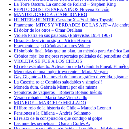
La Torre Oscura. La canción de Roland – Stephen King
PEPITO CHISTES PARA NIÑOS Novena Edición
MANUEL GARCIA : CANCIONERO
HUNTER×HUNTER Cazador X – Yoshihiro Togashi
Fragmento: MITOS Y VERDADES DE LAS AFP – Alejandra
El dolor de los otros – Omar Orellana
Violeta Parra en sus palabras. (Entrevistas 1954-1967)
Después de vivir un siglo – Víctor Herrero
Fragmento: saga Crónicas Lunares Winter
El símbolo final. Más que un plan, un método para América La
Crónica roja: los mejores reportajes policiales del periodista c
VIOLETA SE FUE A LOS CIELOS
El cielo está abierto. Activación de la Glándula Pineal. El méto
Memorias de una mujer irreverente – Marta Vergara
Gay Gigante – Una novela de humor gráfico divertida, gigante 
La Caserita roja: Comidas saludables y simples!!
Moneda dura. Gabriela Mistral por ella misma
Sepulcros de vaqueros – Roberto Bolaño Inédito
Verano robado – María José Viera-Gallo
MONROE – MARCELO MELLADO
El libro rojo de la historia de Chile – Marcelo Leonart
Pensiones a la Chilena – Andrés Solimano
El relato de la conspiración que condujo al golpe
Las muertes perpetuas – Osman Cortés A.
Dedocracia y su crítica más ácida a la política – Malaimagen