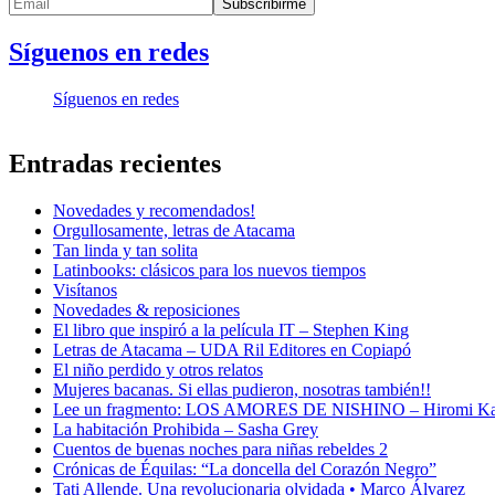
Síguenos en redes
Síguenos en redes
Entradas recientes
Novedades y recomendados!
Orgullosamente, letras de Atacama
Tan linda y tan solita
Latinbooks: clásicos para los nuevos tiempos
Visítanos
Novedades & reposiciones
El libro que inspiró a la película IT – Stephen King
Letras de Atacama – UDA Ril Editores en Copiapó
El niño perdido y otros relatos
Mujeres bacanas. Si ellas pudieron, nosotras también!!
Lee un fragmento: LOS AMORES DE NISHINO – Hiromi K
La habitación Prohibida – Sasha Grey
Cuentos de buenas noches para niñas rebeldes 2
Crónicas de Équilas: “La doncella del Corazón Negro”
Tati Allende. Una revolucionaria olvidada • Marco Álvarez