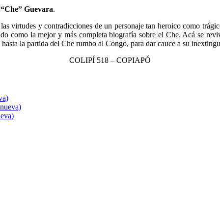
 “Che” Guevara
.
a las virtudes y contradicciones de un personaje tan heroico como trágic
ado
como la mejor y más completa biografía sobre el Che. Acá se revi
hasta la partida del Che rumbo al Congo, para dar cauce a su inextingu
COLIPÍ 518 – COPIAPÓ
va)
 nueva)
ueva)