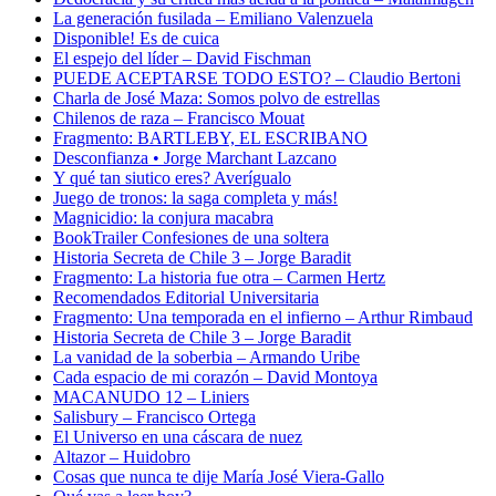
La generación fusilada – Emiliano Valenzuela
Disponible! Es de cuica
El espejo del líder – David Fischman
PUEDE ACEPTARSE TODO ESTO? – Claudio Bertoni
Charla de José Maza: Somos polvo de estrellas
Chilenos de raza – Francisco Mouat
Fragmento: BARTLEBY, EL ESCRIBANO
Desconfianza • Jorge Marchant Lazcano
Y qué tan siutico eres? Averígualo
Juego de tronos: la saga completa y más!
Magnicidio: la conjura macabra
BookTrailer Confesiones de una soltera
Historia Secreta de Chile 3 – Jorge Baradit
Fragmento: La historia fue otra – Carmen Hertz
Recomendados Editorial Universitaria
Fragmento: Una temporada en el infierno – Arthur Rimbaud
Historia Secreta de Chile 3 – Jorge Baradit
La vanidad de la soberbia – Armando Uribe
Cada espacio de mi corazón – David Montoya
MACANUDO 12 – Liniers
Salisbury – Francisco Ortega
El Universo en una cáscara de nuez
Altazor – Huidobro
Cosas que nunca te dije María José Viera-Gallo