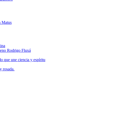
 Matus
tina
hileno Rodrigo Fluxá
do que une ciencia y espíritu
y rosada.