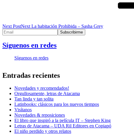
Next Post
Next
La habitación Prohibida – Sasha Grey
Síguenos en redes
Síguenos en redes
Entradas recientes
Novedades y recomendados!
Orgullosamente, letras de Atacama
Tan linda y tan solita
Latinbooks: clásicos para los nuevos tiempos
Visítanos
Novedades & reposiciones
El libro que inspiró a la película IT – Stephen King
Letras de Atacama – UDA Ril Editores en Copiapó
El niño perdido y otros relatos