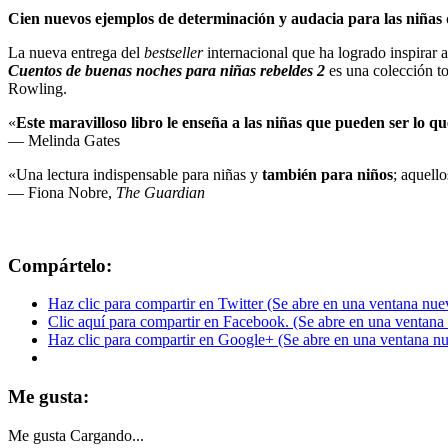
Cien nuevos ejemplos de determinación y audacia para las niñas
La nueva entrega del
bestseller
internacional que ha logrado inspirar a
Cuentos de buenas noches para niñas rebeldes 2
es una colección to
Rowling.
«
Este maravilloso libro le enseña a las niñas que pueden ser lo q
— Melinda Gates
«Una lectura indispensable para niñas y
también para niños
; aquell
— Fiona Nobre,
The Guardian
Compártelo:
Haz clic para compartir en Twitter (Se abre en una ventana nue
Clic aquí para compartir en Facebook. (Se abre en una ventana
Haz clic para compartir en Google+ (Se abre en una ventana n
Me gusta:
Me gusta
Cargando...