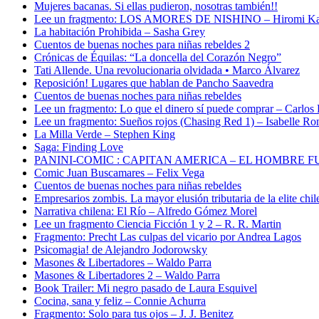
Mujeres bacanas. Si ellas pudieron, nosotras también!!
Lee un fragmento: LOS AMORES DE NISHINO – Hiromi K
La habitación Prohibida – Sasha Grey
Cuentos de buenas noches para niñas rebeldes 2
Crónicas de Équilas: “La doncella del Corazón Negro”
Tati Allende. Una revolucionaria olvidada • Marco Álvarez
Reposición! Lugares que hablan de Pancho Saavedra
Cuentos de buenas noches para niñas rebeldes
Lee un fragmento: Lo que el dinero sí puede comprar – Carlos
Lee un fragmento: Sueños rojos (Chasing Red 1) – Isabelle Ro
La Milla Verde – Stephen King
Saga: Finding Love
PANINI-COMIC : CAPITAN AMERICA – EL HOMBRE F
Comic Juan Buscamares – Felix Vega
Cuentos de buenas noches para niñas rebeldes
Empresarios zombis. La mayor elusión tributaria de la elite chil
Narrativa chilena: El Río – Alfredo Gómez Morel
Lee un fragmento Ciencia Ficción 1 y 2 – R. R. Martin
Fragmento: Precht Las culpas del vicario por Andrea Lagos
Psicomagia! de Alejandro Jodorowsky
Masones & Libertadores – Waldo Parra
Masones & Libertadores 2 – Waldo Parra
Book Trailer: Mi negro pasado de Laura Esquivel
Cocina, sana y feliz – Connie Achurra
Fragmento: Solo para tus ojos – J. J. Benitez