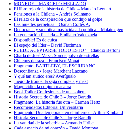
MONROE – MARCELO MELLADO
El libro rojo de la historia de Chile – Marcelo Leonart
Pensiones a la Chilena – Andrés Solimano
El relato de la conspiración que condujo al golpe
Las muertes perpetuas – Osman Cortés A.
Dedocracia y su crítica más ácida a la política – Malaimagen
La generación fusilada – Emiliano Valenzuela
Disponible! Es de cuica
El espejo del líder – David Fischman
PUEDE ACEPTARSE TODO ESTO? – Claudio Bertoni
Charla de José Maza: Somos polvo de estrellas
Chilenos de raza – Francisco Mouat
Fragmento: BARTLEBY, EL ESCRIBANO
Desconfianza • Jorge Marchant Lazcano
Y qué tan siutico eres? Averígualo
Juego de tronos: la saga completa y más!
Magnicidio: la conjura macabra
BookTrailer Confesiones de una soltera
Historia Secreta de Chile 3 – Jorge Baradit
Fragmento: La historia fue otra – Carmen Hertz
Recomendados Editorial Universitaria
Fragmento: Una temporada en el infierno – Arthur Rimbaud
Historia Secreta de Chile 3 – Jorge Baradit
La vanidad de la soberbia – Armando Uribe
Cada espacio de mi corazón – David Montoya