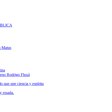
UBLICA
 Matus
tina
hileno Rodrigo Fluxá
do que une ciencia y espíritu
y rosada.