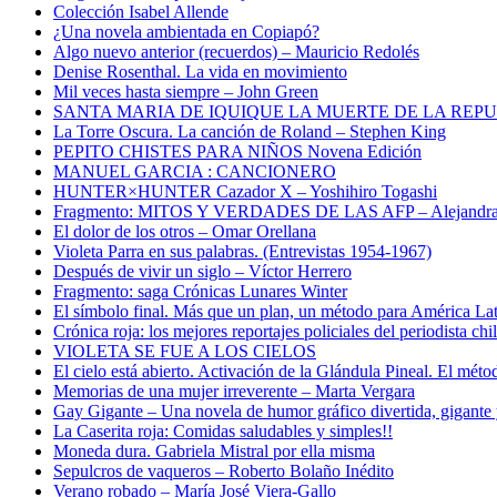
Colección Isabel Allende
¿Una novela ambientada en Copiapó?
Algo nuevo anterior (recuerdos) – Mauricio Redolés
Denise Rosenthal. La vida en movimiento
Mil veces hasta siempre – John Green
SANTA MARIA DE IQUIQUE LA MUERTE DE LA REP
La Torre Oscura. La canción de Roland – Stephen King
PEPITO CHISTES PARA NIÑOS Novena Edición
MANUEL GARCIA : CANCIONERO
HUNTER×HUNTER Cazador X – Yoshihiro Togashi
Fragmento: MITOS Y VERDADES DE LAS AFP – Alejandra
El dolor de los otros – Omar Orellana
Violeta Parra en sus palabras. (Entrevistas 1954-1967)
Después de vivir un siglo – Víctor Herrero
Fragmento: saga Crónicas Lunares Winter
El símbolo final. Más que un plan, un método para América La
Crónica roja: los mejores reportajes policiales del periodista c
VIOLETA SE FUE A LOS CIELOS
El cielo está abierto. Activación de la Glándula Pineal. El méto
Memorias de una mujer irreverente – Marta Vergara
Gay Gigante – Una novela de humor gráfico divertida, gigante 
La Caserita roja: Comidas saludables y simples!!
Moneda dura. Gabriela Mistral por ella misma
Sepulcros de vaqueros – Roberto Bolaño Inédito
Verano robado – María José Viera-Gallo