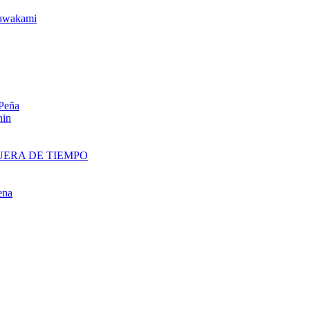
awakami
 Peña
nin
UERA DE TIEMPO
ena