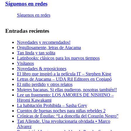
Síguenos en redes
Síguenos en redes
Entradas recientes
Novedades y recomendados!
Orgullosamente, letras de Atacama
Tan linda y tan solita
Latinbooks: clásicos para los nuevos tiempos
Visítanos
Novedades & reposiciones
El libro que inspiró a la película IT – Stephen King
Letras de Atacama – UDA Ril Editores en Copiapó
El niño perdido y otros relatos
Mujeres bacanas. Si ellas pudieron, nosotras también!!
Lee un fragmento: LOS AMORES DE NISHINO –
Hiromi Kawakami
La habitación Prohibida – Sasha Grey
Cuentos de buenas noches para niñas rebeldes 2
Crónicas de Équilas: “La doncella del Corazón Negro”
Tati Allende. Una revolucionaria olvidada • Marco
Álvarez