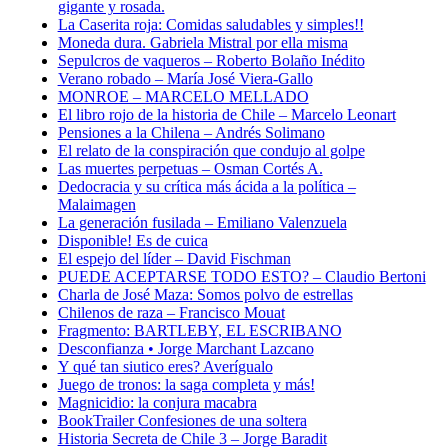
gigante y rosada.
La Caserita roja: Comidas saludables y simples!!
Moneda dura. Gabriela Mistral por ella misma
Sepulcros de vaqueros – Roberto Bolaño Inédito
Verano robado – María José Viera-Gallo
MONROE – MARCELO MELLADO
El libro rojo de la historia de Chile – Marcelo Leonart
Pensiones a la Chilena – Andrés Solimano
El relato de la conspiración que condujo al golpe
Las muertes perpetuas – Osman Cortés A.
Dedocracia y su crítica más ácida a la política –
Malaimagen
La generación fusilada – Emiliano Valenzuela
Disponible! Es de cuica
El espejo del líder – David Fischman
PUEDE ACEPTARSE TODO ESTO? – Claudio Bertoni
Charla de José Maza: Somos polvo de estrellas
Chilenos de raza – Francisco Mouat
Fragmento: BARTLEBY, EL ESCRIBANO
Desconfianza • Jorge Marchant Lazcano
Y qué tan siutico eres? Averígualo
Juego de tronos: la saga completa y más!
Magnicidio: la conjura macabra
BookTrailer Confesiones de una soltera
Historia Secreta de Chile 3 – Jorge Baradit