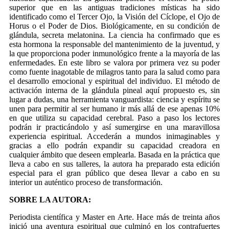
superior que en las antiguas tradiciones místicas ha sido
identificado como el Tercer Ojo, la Visión del Cíclope, el Ojo de
Horus o el Poder de Dios. Biológicamente, en su condición de
glándula, secreta melatonina. La ciencia ha confirmado que es
esta hormona la responsable del mantenimiento de la juventud, y
la que proporciona poder inmunológico frente a la mayoría de las
enfermedades. En este libro se valora por primera vez su poder
como fuente inagotable de milagros tanto para la salud como para
el desarrollo emocional y espiritual del individuo. El método de
activación interna de la glándula pineal aquí propuesto es, sin
lugar a dudas, una herramienta vanguardista: ciencia y espíritu se
unen para permitir al ser humano ir más allá de ese apenas 10%
en que utiliza su capacidad cerebral. Paso a paso los lectores
podrán ir practicándolo y así sumergirse en una maravillosa
experiencia espiritual. Accederán a mundos inimaginables y
gracias a ello podrán expandir su capacidad creadora en
cualquier ámbito que deseen emplearla. Basada en la práctica que
lleva a cabo en sus talleres, la autora ha preparado esta edición
especial para el gran público que desea llevar a cabo en su
interior un auténtico proceso de transformación.
SOBRE LA AUTORA:
Periodista científica y Master en Arte. Hace más de treinta años
inició una aventura espiritual que culminó en los contrafuertes