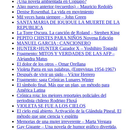
¿Una novela ambientada en Copiapó?
Algo nuevo anterior (recuerdos) – Mauricio Redolés
Denise Rosenthal. La vida en movimiento
Mil veces hasta siempre – John Green
SANTA MARIA DE IQUIQUE LA MUERTE DE LA
REPUBLICA
La Torre Oscura. La canción de Roland – Stephen King
PEPITO CHISTES PARA NIÑOS Novena Edición
MANUEL GARCIA : CANCIONERO
HUNTER×HUNTER Cazador X – Yoshihiro Togashi
Fragmento: MITOS Y VERDADES DE LAS AFP –
Alejandra Matus
El dolor de los otros – Omar Orellana
Violeta Parra en sus palabras. (Entrevistas 1954-1967)
Después de vivir un siglo – Víctor Herrero
Fragmento: saga Crónicas Lunares Winter
El símbolo final. Más que un plan, un método para
América Latina
Crónica roja: los mejores reportajes policiales del
periodista chileno Rodrigo Fluxá
VIOLETA SE FUE A LOS CIELOS
El cielo está abierto. Activación de la Glándula Pineal. El
método que une ciencia y espíritu
Memorias de una mujer irreverente – Marta Vergara
Gay Gigante – Una novela de humor gráfico divertida,