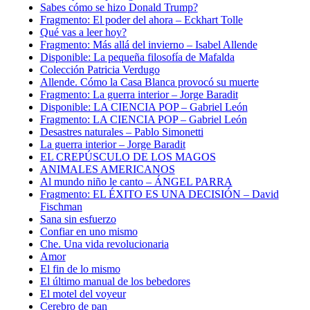
Sabes cómo se hizo Donald Trump?
Fragmento: El poder del ahora – Eckhart Tolle
Qué vas a leer hoy?
Fragmento: Más allá del invierno – Isabel Allende
Disponible: La pequeña filosofía de Mafalda
Colección Patricia Verdugo
Allende. Cómo la Casa Blanca provocó su muerte
Fragmento: La guerra interior – Jorge Baradit
Disponible: LA CIENCIA POP – Gabriel León
Fragmento: LA CIENCIA POP – Gabriel León
Desastres naturales – Pablo Simonetti
La guerra interior – Jorge Baradit
EL CREPÚSCULO DE LOS MAGOS
ANIMALES AMERICANOS
Al mundo niño le canto – ÁNGEL PARRA
Fragmento: EL ÉXITO ES UNA DECISIÓN – David
Fischman
Sana sin esfuerzo
Confiar en uno mismo
Che. Una vida revolucionaria
Amor
El fin de lo mismo
El último manual de los bebedores
El motel del voyeur
Cerebro de pan