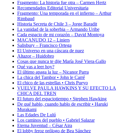
Fragmento: La historia fue otra – Carmen Hertz
Recomendados Editorial Universitaria
Fragmento: Una temporada en el infierno – Arthur
Rimbaud
Historia Secreta de Chile 3 – Jorge Baradit
La vanidad de la soberbia – Armando Uribe
Cada espacio de mi corazón – David Montoya
MACANUDO 12 – Liniers
Salisbury – Francisco Ortega
El Universo en una cáscara de nuez
Altazor – Huidobro
Cosas que nunca te dije María José Viera-Gallo
Qué vas a leer hoy?
El último apaga la luz – Nicanor Parra
La chica del Tambor • John le Carré
El chico de las estrellas • Chris Pueyo
VUELVE PAULA HAWKINS Y SU EFECTO LA
CHICA DEL TREN
El futuro del espaciotiempo • Stephen Hawking
De qué hablo, cuando hablo de escribir • Haruki
Murakami
Las Edades De Lulú
Los caminos del pueblo • Gabriel Salazar
Eterna Juventud – César Aira
El lobby feroz prólogo de Bea Sánchez