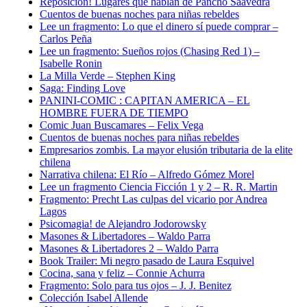
Reposición! Lugares que hablan de Pancho Saavedra
Cuentos de buenas noches para niñas rebeldes
Lee un fragmento: Lo que el dinero sí puede comprar –
Carlos Peña
Lee un fragmento: Sueños rojos (Chasing Red 1) –
Isabelle Ronin
La Milla Verde – Stephen King
Saga: Finding Love
PANINI-COMIC : CAPITAN AMERICA – EL
HOMBRE FUERA DE TIEMPO
Comic Juan Buscamares – Felix Vega
Cuentos de buenas noches para niñas rebeldes
Empresarios zombis. La mayor elusión tributaria de la elite
chilena
Narrativa chilena: El Río – Alfredo Gómez Morel
Lee un fragmento Ciencia Ficción 1 y 2 – R. R. Martin
Fragmento: Precht Las culpas del vicario por Andrea
Lagos
Psicomagia! de Alejandro Jodorowsky
Masones & Libertadores – Waldo Parra
Masones & Libertadores 2 – Waldo Parra
Book Trailer: Mi negro pasado de Laura Esquivel
Cocina, sana y feliz – Connie Achurra
Fragmento: Solo para tus ojos – J. J. Benitez
Colección Isabel Allende