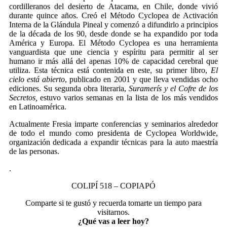
cordilleranos del desierto de Atacama, en Chile, donde vivió
durante quince años. Creó el Método Cyclopea de Activación
Interna de la Glándula Pineal y comenzó a difundirlo a principios
de la década de los 90, desde donde se ha expandido por toda
América y Europa. El Método Cyclopea es una herramienta
vanguardista que une ciencia y espíritu para permitir al ser
humano ir más allá del apenas 10% de capacidad cerebral que
utiliza. Esta técnica está contenida en este, su primer libro,
El
cielo está abierto
, publicado en 2001 y que lleva vendidas ocho
ediciones. Su segunda obra literaria,
Suramerís y el Cofre de los
Secretos,
estuvo varios semanas en la lista de los más vendidos
en Latinoamérica.
Actualmente Fresia imparte conferencias y seminarios alrededor
de todo el mundo como presidenta de Cyclopea Worldwide,
organización dedicada a expandir técnicas para la auto maestría
de las personas.
.
COLIPÍ 518 – COPIAPÓ
Comparte si te gustó y recuerda tomarte un tiempo para
visitarnos.
¿Qué vas a leer hoy?