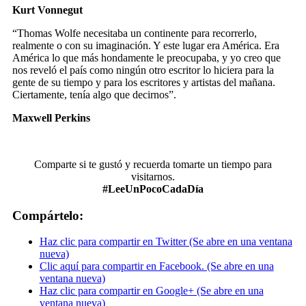
Kurt Vonnegut
“Thomas Wolfe necesitaba un continente para recorrerlo,
realmente o con su imaginación. Y este lugar era América. Era
América lo que más hondamente le preocupaba, y yo creo que
nos reveló el país como ningún otro escritor lo hiciera para la
gente de su tiempo y para los escritores y artistas del mañana.
Ciertamente, tenía algo que decirnos”.
Maxwell Perkins
Comparte si te gustó y recuerda tomarte un tiempo para
visitarnos.
#LeeUnPocoCadaDía
Compártelo:
Haz clic para compartir en Twitter (Se abre en una ventana
nueva)
Clic aquí para compartir en Facebook. (Se abre en una
ventana nueva)
Haz clic para compartir en Google+ (Se abre en una
ventana nueva)