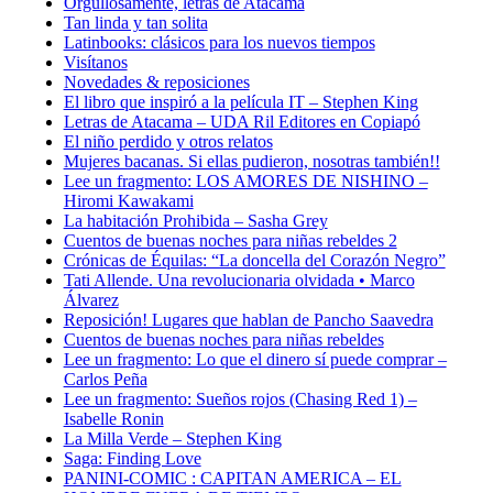
Orgullosamente, letras de Atacama
Tan linda y tan solita
Latinbooks: clásicos para los nuevos tiempos
Visítanos
Novedades & reposiciones
El libro que inspiró a la película IT – Stephen King
Letras de Atacama – UDA Ril Editores en Copiapó
El niño perdido y otros relatos
Mujeres bacanas. Si ellas pudieron, nosotras también!!
Lee un fragmento: LOS AMORES DE NISHINO –
Hiromi Kawakami
La habitación Prohibida – Sasha Grey
Cuentos de buenas noches para niñas rebeldes 2
Crónicas de Équilas: “La doncella del Corazón Negro”
Tati Allende. Una revolucionaria olvidada • Marco
Álvarez
Reposición! Lugares que hablan de Pancho Saavedra
Cuentos de buenas noches para niñas rebeldes
Lee un fragmento: Lo que el dinero sí puede comprar –
Carlos Peña
Lee un fragmento: Sueños rojos (Chasing Red 1) –
Isabelle Ronin
La Milla Verde – Stephen King
Saga: Finding Love
PANINI-COMIC : CAPITAN AMERICA – EL