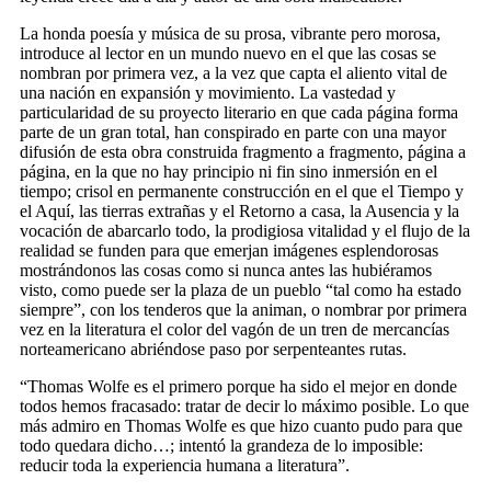
La honda poesía y música de su prosa, vibrante pero morosa,
introduce al lector en un mundo nuevo en el que las cosas se
nombran por primera vez, a la vez que capta el aliento vital de
una nación en expansión y movimiento. La vastedad y
particularidad de su proyecto literario en que cada página forma
parte de un gran total, han conspirado en parte con una mayor
difusión de esta obra construida fragmento a fragmento, página a
página, en la que no hay principio ni fin sino inmersión en el
tiempo; crisol en permanente construcción en el que el Tiempo y
el Aquí, las tierras extrañas y el Retorno a casa, la Ausencia y la
vocación de abarcarlo todo, la prodigiosa vitalidad y el flujo de la
realidad se funden para que emerjan imágenes esplendorosas
mostrándonos las cosas como si nunca antes las hubiéramos
visto, como puede ser la plaza de un pueblo “tal como ha estado
siempre”, con los tenderos que la animan, o nombrar por primera
vez en la literatura el color del vagón de un tren de mercancías
norteamericano abriéndose paso por serpenteantes rutas.
“Thomas Wolfe es el primero porque ha sido el mejor en donde
todos hemos fracasado: tratar de decir lo máximo posible. Lo que
más admiro en Thomas Wolfe es que hizo cuanto pudo para que
todo quedara dicho…; intentó la grandeza de lo imposible:
reducir toda la experiencia humana a literatura”.