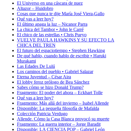
El Universo en una cáscara de nuez
Altazor – Huidobro
Cosas que nunca te dije María José Viera-Gallo
Qué vas a leer hoy?
El último apaga la luz – Nicanor Parra
La chica del Tambor • John le Carré
El chico de las estrellas • Chris Pueyo
VUELVE PAULA HAWKINS Y SU EFECTO LA
CHICA DEL TREN
El futuro del espaciotiempo • Stephen Hawking
De qué hablo, cuando hablo de escribir • Haruki
Murakami
Las Edades De Lulú
Los caminos del pueblo • Gabriel Salazar
Eterna Juventud – César Aira
El lobby feroz prólogo de Bea Sánchez
Sabes cómo se hizo Donald Trump?
Fragmento: El poder del ahora – Eckhart Tolle
Qué vas a leer hoy?
Fragmento: Más allá del invierno – Isabel Allende
Disponible: La pequeña filosofía de Mafalda
Colección Patricia Verdugo
Allende. Cómo la Casa Blanca provocó su muerte
Fragmento: La guerra interior – Jorge Baradit
Disponible: LA CIENCIA POP – Gabriel León