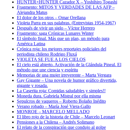
HUNTER×HUNTER Cazador X – Yoshihiro Togashi
Fragmento: MITOS Y VERDADES DE LAS AFP –
Alejandra Matus
El dolor de los otros – Omar Orellana
Violeta Parra en sus palabras. (Entrevistas 1954-1967)
Después de vivir un siglo – Víctor Herrero
Fragmento: saga Crónicas Lunares Winter
El símbolo final. Más que un plan, un método para
América Latina
Crónica roja: los mejores reportajes policiales del
periodista chileno Rodrigo Fluxá
VIOLETA SE FUE A LOS CIELOS
El cielo está abierto. Activación de la Glándula Pineal. El
método que une ciencia y espíritu
Memorias de una mujer irreverente – Marta Vergara
Gay Gigante – Una novela de humor gráfico divertida,
gigante y rosada.
La Caserita roja: Comidas saludables y simples!!
Moneda dura. Gabriela Mistral por ella misma
Sepulcros de vaqueros – Roberto Bolaño Inédito
Verano robado – María José Viera-Gallo
MONROE – MARCELO MELLADO
El libro rojo de la historia de Chile – Marcelo Leonart
Pensiones a la Chilena – Andrés Solimano
El relato de la conspiración que condujo al golpe