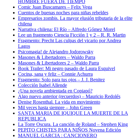
HOMBRE FUERA DE TIEMPO
Comic Juan Buscamares – Felix Vega
Cuentos de buenas noches para niñas rebeldes
Empresarios zombis. La mayor elusión tributaria de la elite
chilena
Narrativa chilena: El Río – Alfredo Gómez Morel
Lee un fragmento Ciencia Ficción 1 y 2 – R. R. Martin
Fragmento: Precht Las culpas del vicario por Andrea
Lagos
Psicomagia! de Alejandro Jodorowsky
Masones & Libertadores – Waldo Parra
Masones & Libertadores 2 – Waldo Parra
Book Trailer: Mi negro pasado de Laura Esquivel
Cocina, sana y feliz – Connie Achurra
Fragmento: Solo para tus ojos – J. J. Benitez
Colección Isabel Allende
¿Una novela ambientada en Copiapó?
Algo nuevo anterior (recuerdos) – Mauricio Redolés
Denise Rosenthal. La vida en movimiento
Mil veces hasta siempre – John Green
SANTA MARIA DE IQUIQUE LA MUERTE DE LA
REPUBLICA
La Torre Oscura. La canción de Roland – Stephen King
PEPITO CHISTES PARA NIÑOS Novena Edición
MANUEL GARCIA : CANCIONERO