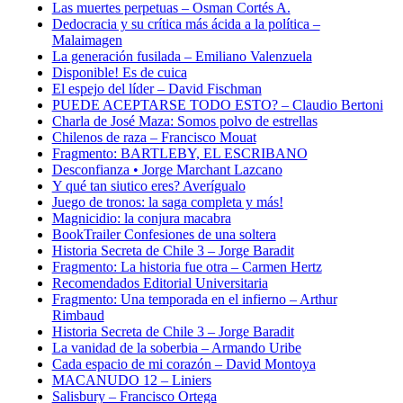
Las muertes perpetuas – Osman Cortés A.
Dedocracia y su crítica más ácida a la política –
Malaimagen
La generación fusilada – Emiliano Valenzuela
Disponible! Es de cuica
El espejo del líder – David Fischman
PUEDE ACEPTARSE TODO ESTO? – Claudio Bertoni
Charla de José Maza: Somos polvo de estrellas
Chilenos de raza – Francisco Mouat
Fragmento: BARTLEBY, EL ESCRIBANO
Desconfianza • Jorge Marchant Lazcano
Y qué tan siutico eres? Averígualo
Juego de tronos: la saga completa y más!
Magnicidio: la conjura macabra
BookTrailer Confesiones de una soltera
Historia Secreta de Chile 3 – Jorge Baradit
Fragmento: La historia fue otra – Carmen Hertz
Recomendados Editorial Universitaria
Fragmento: Una temporada en el infierno – Arthur
Rimbaud
Historia Secreta de Chile 3 – Jorge Baradit
La vanidad de la soberbia – Armando Uribe
Cada espacio de mi corazón – David Montoya
MACANUDO 12 – Liniers
Salisbury – Francisco Ortega