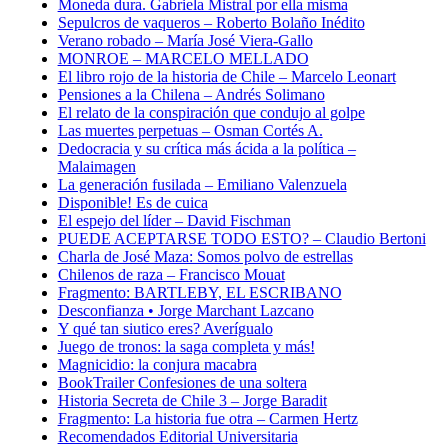
Moneda dura. Gabriela Mistral por ella misma
Sepulcros de vaqueros – Roberto Bolaño Inédito
Verano robado – María José Viera-Gallo
MONROE – MARCELO MELLADO
El libro rojo de la historia de Chile – Marcelo Leonart
Pensiones a la Chilena – Andrés Solimano
El relato de la conspiración que condujo al golpe
Las muertes perpetuas – Osman Cortés A.
Dedocracia y su crítica más ácida a la política –
Malaimagen
La generación fusilada – Emiliano Valenzuela
Disponible! Es de cuica
El espejo del líder – David Fischman
PUEDE ACEPTARSE TODO ESTO? – Claudio Bertoni
Charla de José Maza: Somos polvo de estrellas
Chilenos de raza – Francisco Mouat
Fragmento: BARTLEBY, EL ESCRIBANO
Desconfianza • Jorge Marchant Lazcano
Y qué tan siutico eres? Averígualo
Juego de tronos: la saga completa y más!
Magnicidio: la conjura macabra
BookTrailer Confesiones de una soltera
Historia Secreta de Chile 3 – Jorge Baradit
Fragmento: La historia fue otra – Carmen Hertz
Recomendados Editorial Universitaria