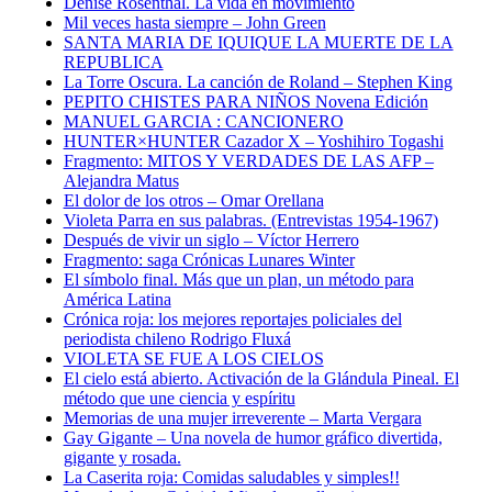
Denise Rosenthal. La vida en movimiento
Mil veces hasta siempre – John Green
SANTA MARIA DE IQUIQUE LA MUERTE DE LA
REPUBLICA
La Torre Oscura. La canción de Roland – Stephen King
PEPITO CHISTES PARA NIÑOS Novena Edición
MANUEL GARCIA : CANCIONERO
HUNTER×HUNTER Cazador X – Yoshihiro Togashi
Fragmento: MITOS Y VERDADES DE LAS AFP –
Alejandra Matus
El dolor de los otros – Omar Orellana
Violeta Parra en sus palabras. (Entrevistas 1954-1967)
Después de vivir un siglo – Víctor Herrero
Fragmento: saga Crónicas Lunares Winter
El símbolo final. Más que un plan, un método para
América Latina
Crónica roja: los mejores reportajes policiales del
periodista chileno Rodrigo Fluxá
VIOLETA SE FUE A LOS CIELOS
El cielo está abierto. Activación de la Glándula Pineal. El
método que une ciencia y espíritu
Memorias de una mujer irreverente – Marta Vergara
Gay Gigante – Una novela de humor gráfico divertida,
gigante y rosada.
La Caserita roja: Comidas saludables y simples!!