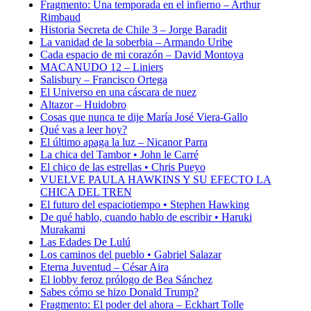
Fragmento: Una temporada en el infierno – Arthur
Rimbaud
Historia Secreta de Chile 3 – Jorge Baradit
La vanidad de la soberbia – Armando Uribe
Cada espacio de mi corazón – David Montoya
MACANUDO 12 – Liniers
Salisbury – Francisco Ortega
El Universo en una cáscara de nuez
Altazor – Huidobro
Cosas que nunca te dije María José Viera-Gallo
Qué vas a leer hoy?
El último apaga la luz – Nicanor Parra
La chica del Tambor • John le Carré
El chico de las estrellas • Chris Pueyo
VUELVE PAULA HAWKINS Y SU EFECTO LA
CHICA DEL TREN
El futuro del espaciotiempo • Stephen Hawking
De qué hablo, cuando hablo de escribir • Haruki
Murakami
Las Edades De Lulú
Los caminos del pueblo • Gabriel Salazar
Eterna Juventud – César Aira
El lobby feroz prólogo de Bea Sánchez
Sabes cómo se hizo Donald Trump?
Fragmento: El poder del ahora – Eckhart Tolle