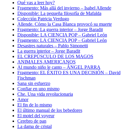
Qué vas a leer hoy?
Fragmento: Más allá del invierno – Isabel Allende
Disponible: La pequeña filosofía de Mafalda
Colección Patricia Verdugo
Allende. Cómo la Casa Blanca provocó su muerte
Fragmento: La guerra interior – Jorge Baradit
Disponible: LA CIENCIA POP – Gabriel León
Fragmento: LA CIENCIA POP – Gabriel León
Desastres naturales – Pablo Simonetti
La guerra interior – Jorge Baradit
EL CREPÚSCULO DE LOS MAGOS
ANIMALES AMERICANOS
Al mundo niño le canto – ÁNGEL PARRA
Fragmento: EL ÉXITO ES UNA DECISIÓN – David
Fischman
Sana sin esfuerzo
Confiar en uno mismo
Che. Una vida revolucionaria
Amor
El fin de lo mismo
El último manual de los bebedores
El motel del voyeur
Cerebro de pan
La dama de cristal