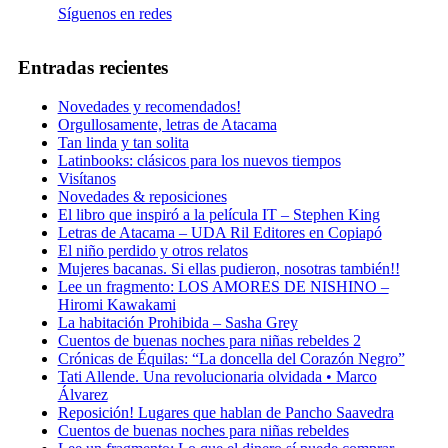
Síguenos en redes
Entradas recientes
Novedades y recomendados!
Orgullosamente, letras de Atacama
Tan linda y tan solita
Latinbooks: clásicos para los nuevos tiempos
Visítanos
Novedades & reposiciones
El libro que inspiró a la película IT – Stephen King
Letras de Atacama – UDA Ril Editores en Copiapó
El niño perdido y otros relatos
Mujeres bacanas. Si ellas pudieron, nosotras también!!
Lee un fragmento: LOS AMORES DE NISHINO –
Hiromi Kawakami
La habitación Prohibida – Sasha Grey
Cuentos de buenas noches para niñas rebeldes 2
Crónicas de Équilas: “La doncella del Corazón Negro”
Tati Allende. Una revolucionaria olvidada • Marco
Álvarez
Reposición! Lugares que hablan de Pancho Saavedra
Cuentos de buenas noches para niñas rebeldes