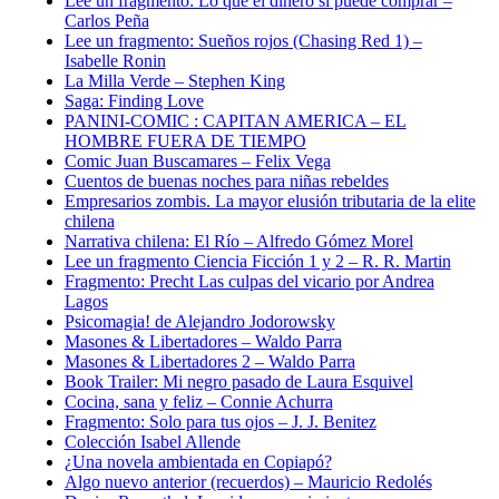
Lee un fragmento: Lo que el dinero sí puede comprar –
Carlos Peña
Lee un fragmento: Sueños rojos (Chasing Red 1) –
Isabelle Ronin
La Milla Verde – Stephen King
Saga: Finding Love
PANINI-COMIC : CAPITAN AMERICA – EL
HOMBRE FUERA DE TIEMPO
Comic Juan Buscamares – Felix Vega
Cuentos de buenas noches para niñas rebeldes
Empresarios zombis. La mayor elusión tributaria de la elite
chilena
Narrativa chilena: El Río – Alfredo Gómez Morel
Lee un fragmento Ciencia Ficción 1 y 2 – R. R. Martin
Fragmento: Precht Las culpas del vicario por Andrea
Lagos
Psicomagia! de Alejandro Jodorowsky
Masones & Libertadores – Waldo Parra
Masones & Libertadores 2 – Waldo Parra
Book Trailer: Mi negro pasado de Laura Esquivel
Cocina, sana y feliz – Connie Achurra
Fragmento: Solo para tus ojos – J. J. Benitez
Colección Isabel Allende
¿Una novela ambientada en Copiapó?
Algo nuevo anterior (recuerdos) – Mauricio Redolés