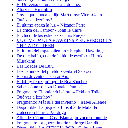
El Universo en una cáscara de nuez
Altazor – Huidobro
Cosas que nunca te dije María José Viera-Gallo
Qué vas a leer hoy?
El último apaga la luz – Nicanor Parra
La chica del Tambor • John le Carré
El chico de las estrellas • Chris Pueyo
VUELVE PAULA HAWKINS Y SU EFECTO LA
CHICA DEL TREN
El futuro del espaciotiempo • Stephen Hawking
De qué hablo, cuando hablo de escribir • Haruki
Murakami
Las Edades De Lulú
Los caminos del pueblo • Gabriel Salazar
Eterna Juventud – César Aira
El lobby feroz prólogo de Bea Sánchez
Sabes cómo se hizo Donald Trump?
Fragmento: El poder del ahora – Eckhart Tolle
Qué vas a leer hoy?
Fragmento: Más allá del invierno – Isabel Allende
Disponible: La pequeña filosofía de Mafalda
Colección Patricia Verdugo
Allende. Cómo la Casa Blanca provocó su muerte
Fragmento: La guerra interior – Jorge Baradit
Disponible: LA CIENCIA POP – Gabriel León