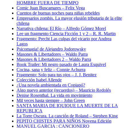
HOMBRE FUERA DE TIEMPO
Comic Juan Buscamares – Felix Vega
Cuentos de buenas noches para niñas rebeldes
Empresarios zombis. La mayor elusión tributaria de la elite
chilena
Narrativa chilena: El Río – Alfredo Gómez Morel
Lee un fragmento Ciencia Ficción 1 y 2 – R. R. Martin
Fragmento: Precht Las culpas del vicario por Andrea
Lagos
Psicomagia! de Alejandro Jodorowsky
Masones & Libertadores – Waldo Parra
Masones & Libertadores 2 – Waldo Parra
Book Trailer: Mi negro pasado de Laura Esquivel
Cocina, sana y feliz – Connie Achurra
Fragmento: Solo para tus ojos – J. J. Benitez
Colección Isabel Allende
¿Una novela ambientada en Copiapó?
Algo nuevo anterior (recuerdos) – Mauricio Redolés
Denise Rosenthal. La vida en movimiento
Mil veces hasta siempre – John Green
SANTA MARIA DE IQUIQUE LA MUERTE DE LA
REPUBLICA
La Torre Oscura. La canción de Roland – Stephen King
PEPITO CHISTES PARA NIÑOS Novena Edición
MANUEL GARCIA : CANCIONERO