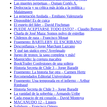
Las muertes perpetuas – Osman Cortés A.
Dedocracia y su crítica más ácida a la política –
Malaimagen
La generación fusilada – Emiliano Valenzuela
Disponible! Es de cuica
El espejo del líder – David Fischman
PUEDE ACEPTARSE TODO ESTO? – Claudio Bertoni
Charla de José Maza: Somos polvo de estrellas
Chilenos de raza – Francisco Mouat
Fragmento: BARTLEBY, EL ESCRIBANO
Desconfianza • Jorge Marchant Lazcano
Y qué tan siutico eres? Averígualo
Juego de tronos: la saga completa y más!
Magnicidio: la conjura macabra
BookTrailer Confesiones de una soltera
Historia Secreta de Chile 3 – Jorge Baradit
Fragmento: La historia fue otra – Carmen Hertz
Recomendados Editorial Universitaria
Fragmento: Una temporada en el infierno – Arthur
Rimbaud
Historia Secreta de Chile 3 – Jorge Baradit
La vanidad de la soberbia – Armando Uribe
Cada espacio de mi corazón – David Montoya
MACANUDO 12 – Liniers
Salisbury – Francisco Ortega