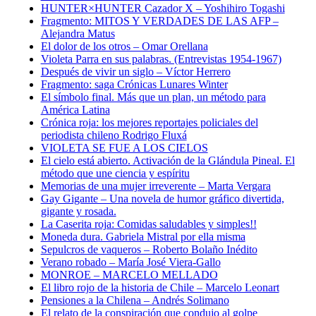
HUNTER×HUNTER Cazador X – Yoshihiro Togashi
Fragmento: MITOS Y VERDADES DE LAS AFP –
Alejandra Matus
El dolor de los otros – Omar Orellana
Violeta Parra en sus palabras. (Entrevistas 1954-1967)
Después de vivir un siglo – Víctor Herrero
Fragmento: saga Crónicas Lunares Winter
El símbolo final. Más que un plan, un método para
América Latina
Crónica roja: los mejores reportajes policiales del
periodista chileno Rodrigo Fluxá
VIOLETA SE FUE A LOS CIELOS
El cielo está abierto. Activación de la Glándula Pineal. El
método que une ciencia y espíritu
Memorias de una mujer irreverente – Marta Vergara
Gay Gigante – Una novela de humor gráfico divertida,
gigante y rosada.
La Caserita roja: Comidas saludables y simples!!
Moneda dura. Gabriela Mistral por ella misma
Sepulcros de vaqueros – Roberto Bolaño Inédito
Verano robado – María José Viera-Gallo
MONROE – MARCELO MELLADO
El libro rojo de la historia de Chile – Marcelo Leonart
Pensiones a la Chilena – Andrés Solimano
El relato de la conspiración que condujo al golpe