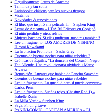
Orgullosamente, letras de Atacama
Tan linda y tan solita
Latinbooks: clásicos para los nuevos tiempos
Visítanos
Novedades & reposiciones
El libro que inspiró a la película IT – Stephen King
Letras de Atacama – UDA Ril Editores en Copiapó
El niño perdido y otros relatos
Mujeres bacanas. Si ellas pudieron, nosotras también!!
Lee un fragmento: LOS AMORES DE NISHINO –
Hiromi Kawakami
La habitación Prohibida – Sasha Grey
Cuentos de buenas noches para niñas rebeldes 2
Crónicas de Équilas: “La doncella del Corazón Negro”
Tati Allende. Una revolucionaria olvidada • Marco
Álvarez
Reposición! Lugares que hablan de Pancho Saavedra
Cuentos de buenas noches para niñas rebeldes
Lee un fragmento: Lo que el dinero sí puede comprar –
Carlos Peña
Lee un fragmento: Sueños rojos (Chasing Red 1) –
Isabelle Ronin
La Milla Verde – Stephen King
Saga: Finding Love
PANINI-COMIC : CAPITAN AMERICA – EL